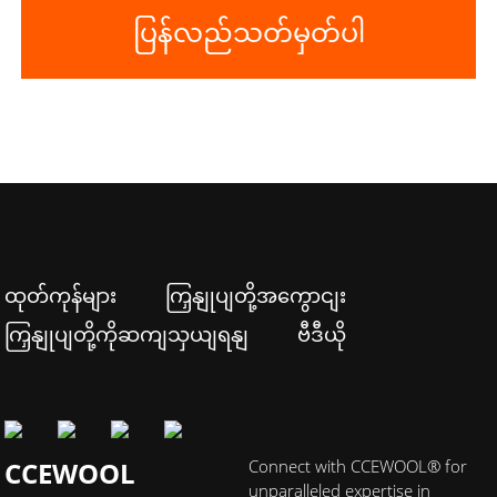
ပြန်လည်သတ်မှတ်ပါ
ထုတ်ကုန်များ
ကြှနျုပျတို့အကွောငျး
ကြှနျုပျတို့ကိုဆကျသှယျရနျ
ဗီဒီယို
CCEWOOL
Connect with CCEWOOL® for
unparalleled expertise in