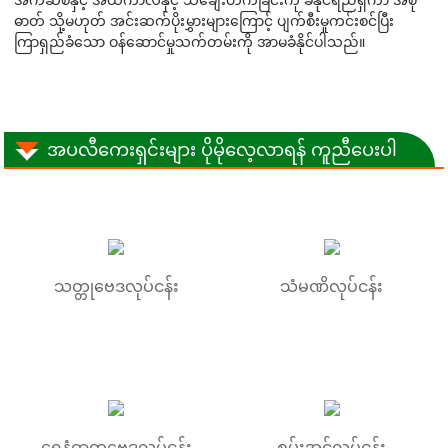
ဓာတ် သို့မဟုတ် အင်းဆက်ပိုးမွှားများကြောင့် ပျက်စီးမှုကင်းစင်ပြီး
ကြာရှည်ခံသော ဝန်ဆောင်မှုသက်တမ်းကို အာမခံနိုင်ပါသည်။
အပလီကေးရှင်းများ ပိုမိုလေ့လာရန် ကူညီပေးပါ
သတ္တုဗေဒလုပ်ငန်း
သံမဏိလုပ်ငန်း
ရေနံဓာတုဗေဒလုပ်ငန်း
စွမ်းအင်လုပ်ငန်း