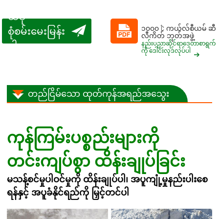
ယခု
၁၀၀၀ ℃ ကယ်လ်စီယမ် ဆီ
စုံစမ်းမေးမြန်း
လီကိတ် ဘုတ်အဖွဲ့
ပါ
နည်းပညာဆိုင်ရာဒေတာစာရွက်
ကို ဒေါင်းလုဒ်လုပ်ပါ
တည်ငြိမ်သော ထုတ်ကုန်အရည်အသွေး
ကုန်ကြမ်းပစ္စည်းများကို
တင်းကျပ်စွာ ထိန်းချုပ်ခြင်း
မသန့်စင်မှုပါဝင်မှုကို ထိန်းချုပ်ပါ၊ အပူကျုံ့မှုနည်းပါးစေ
ရန်နှင့် အပူခံနိုင်ရည်ကို မြှင့်တင်ပါ