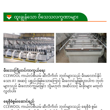
ထူးချွန်သော ဝိသေသလက္ခဏာများ
မီးဘေးကြိုတင်ကာကွယ်ရေး
CCEWOOL ကယ်လ်စီယမ် ဆီလီကိတ် ဘုတ်များသည် မီးမလောင်နိုင်
သော A1 အဆင့် ပစ္စည်းဖြစ်သောကြောင့် မီးလောင်မှုဖြစ်ပွားပါက ဘုတ်
များသည် မီးလောင်ကျွမ်းခြင်း သို့မဟုတ် အဆိပ်သင့် မီးခိုးများ မထုတ်
လွှတ်ပါ။
ရေစိုခံစွမ်းဆောင်ရည်
CCEWOOL ကယ်လ်စီယမ် ဆီလီကိတ် ဘုတ်များသည် ရေစိုခံ စွမ်း