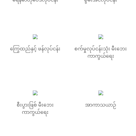
ကြွေထည်နှင့် ဖန်လုပ်ငန်း
စက်မှုလုပ်ငန်းသုံး မီးဘေး
ကာကွယ်ရေး
စီးပွားဖြစ် မီးဘေး
အာကာသယာဉ်
ကာကွယ်ရေး