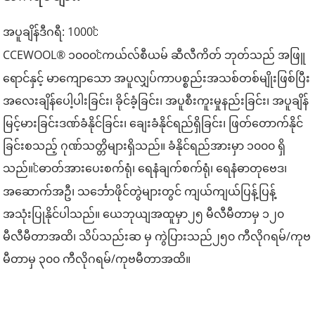
အပူချိန်ဒီဂရီ: 1000
℃
CCEWOOL® ၁၀၀၀
ကယ်လ်စီယမ် ဆီလီကိတ် ဘုတ်သည် အဖြူ
℃
ရောင်နှင့် မာကျောသော အပူလျှပ်ကာပစ္စည်းအသစ်တစ်မျိုးဖြစ်ပြီး
အလေးချိန်ပေါ့ပါးခြင်း၊ ခိုင်ခံ့ခြင်း၊ အပူစီးကူးမှုနည်းခြင်း၊ အပူချိန်
မြင့်မားခြင်းဒဏ်ခံနိုင်ခြင်း၊ ချေးခံနိုင်ရည်ရှိခြင်း၊ ဖြတ်တောက်နိုင်
ခြင်းစသည့် ဂုဏ်သတ္တိများရှိသည်။ ခံနိုင်ရည်အားမှာ ၁၀၀၀ ရှိ
သည်။
ဓာတ်အားပေးစက်ရုံ၊ ရေနံချက်စက်ရုံ၊ ရေနံဓာတုဗေဒ၊
℃
အဆောက်အဦ၊ သင်္ဘောဖိုင်တွဲများတွင် ကျယ်ကျယ်ပြန့်ပြန့်
အသုံးပြုနိုင်ပါသည်။ ယေဘုယျအထူမှာ
၂၅ မီလီမီတာမှ ၁၂၀
မီလီမီတာအထိ၊
သိပ်သည်းဆ မှ ကွဲပြားသည်
၂၅၀ ကီလိုဂရမ်/ကုဗ
မီတာမှ ၃၀၀ ကီလိုဂရမ်/ကုဗမီတာအထိ။