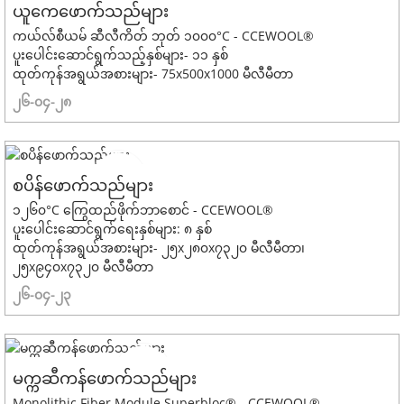
ယူကေဖောက်သည်များ
ကယ်လ်စီယမ် ဆီလီကိတ် ဘုတ် ၁၀၀၀°C - CCEWOOL®
ပူးပေါင်းဆောင်ရွက်သည့်နှစ်များ- ၁၁ နှစ်
ထုတ်ကုန်အရွယ်အစားများ- 75x500x1000 မီလီမီတာ
၂၆-၀၄-၂၈
စပိန်ဖောက်သည်များ
၁၂၆၀°C ကြွေထည်ဖိုက်ဘာစောင် - CCEWOOL®
ပူးပေါင်းဆောင်ရွက်ရေးနှစ်များ: ၈ နှစ်
ထုတ်ကုန်အရွယ်အစားများ- ၂၅x၂၈၀x၇၃၂၀ မီလီမီတာ၊
၂၅x၉၄၀x၇၃၂၀ မီလီမီတာ
၂၆-၀၄-၂၃
မက္ကဆီကန်ဖောက်သည်များ
Monolithic Fiber Module Superbloc® - CCEWOOL®