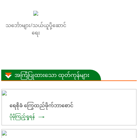
သင်္ဘောများ/သယ်ယူပို့ဆောင်
ရေး
အကြံပြုထားသော ထုတ်ကုန်များ
ရေစိုခံ ကြွေထည်ဖိုက်ဘာစောင်
ပိုမိုကြည့်ရှုရန်