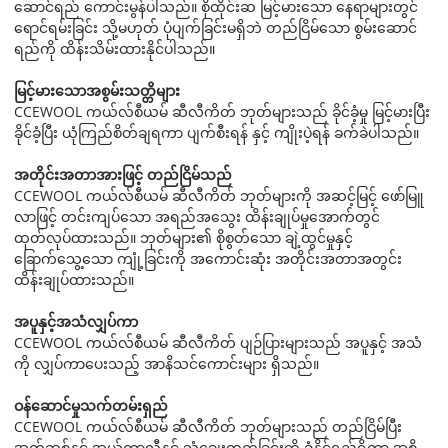
ဆောင်ရည် ကောင်းမွန်ပါသည်။ စိုထိုင်းဆ မြင့်မားသော နေရာများတွင်
ရောင်ရမ်းခြင်း သို့မဟုတ် ပုံပျက်ခြင်းမရှိဘဲ တည်ငြိမ်သော စွမ်းဆောင်
ရည်ကို ထိန်းသိမ်းထားနိုင်ပါသည်။
မြင့်မားသောအစွမ်းသတ္တိများ
CCEWOOL ကယ်လ်စီယမ် ဆီလီကိတ် ဘုတ်များသည် ခိုင်ခံ့မှု မြင့်မားပြီး
ခိုင်ခံ့ပြီး ယုံကြည်စိတ်ချရကာ ပျက်စီးရန် နှင့် ကျိုးပဲ့ရန် ခက်ခဲပါသည်။
အတိုင်းအတာအားဖြင့် တည်ငြိမ်သည်
CCEWOOL ကယ်လ်စီယမ် ဆီလီကိတ် ဘုတ်များကို အဆင့်မြင့် ဖော်မြူ
လာဖြင့် တင်းကျပ်သော အရည်အသွေး ထိန်းချုပ်မှုအောက်တွင်
ထုတ်လုပ်ထားသည်။ ဘုတ်များ၏ စိုစွတ်သော ချဲ့ထွင်မှုနှင့်
ခြောက်သွေ့သော ကျုံ့ခြင်းကို အကောင်းဆုံး အတိုင်းအတာအတွင်း
ထိန်းချုပ်ထားသည်။
အပူနှင့်အသံလျှပ်ကာ
CCEWOOL ကယ်လ်စီယမ် ဆီလီကိတ် ပျဉ်ပြားများသည် အပူနှင့် အသံ
ကို လျှပ်ကာပေးသည့် အာနိသင်ကောင်းများ ရှိသည်။
ဝန်ဆောင်မှုသက်တမ်းရှည်
CCEWOOL ကယ်လ်စီယမ် ဆီလီကိတ် ဘုတ်များသည် တည်ငြိမ်ပြီး
အက်ဆစ်နှင့် အယ်ကာလီနှင့် သံချေးတက်ခြင်းကို ခံနိုင်ရည်ရှိကာ အစို