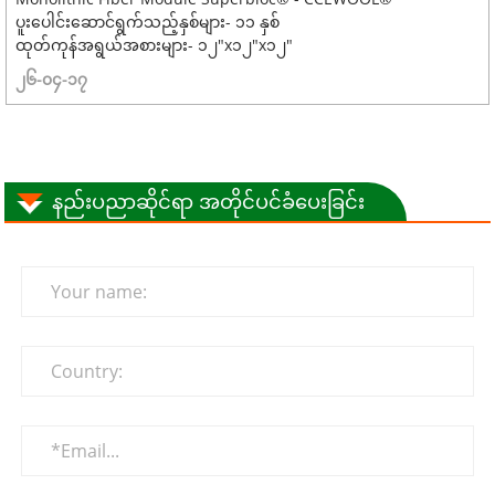
ပူးပေါင်းဆောင်ရွက်သည့်နှစ်များ- ၁၁ နှစ်
ထုတ်ကုန်အရွယ်အစားများ- ၁၂"x၁၂"x၁၂"
၂၆-၀၄-၁၇
နည်းပညာဆိုင်ရာ အတိုင်ပင်ခံပေးခြင်း