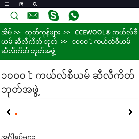
အိမ်
ထုတ်ကုန်များ
CCEWOOL® ကယ်လ်စီ
ယမ် ဆီလီကိတ် ဘုတ်
၁၀၀၀ ℃ ကယ်လ်စီယမ်
ဆီလီကိတ် ဘုတ်အဖွဲ့
၁၀၀၀ ℃ ကယ်လ်စီယမ် ဆီလီကိတ်
ဘုတ်အဖွဲ့
အင်္ဂါရပ်များ: