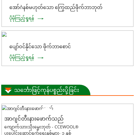
အော်ဂဲနစ်မဟုတ်သော ကြွေထည်ဖိုက်ဘာဘုတ်
ပိုမိုကြည့်ရှုရန်
ပျော်ဝင်နိုင်သော ဖိုက်ဘာစောင်
ပိုမိုကြည့်ရှုရန်
သင်္ဘောဖြင့်ကုန်ပစ္စည်းပို့ခြင်း
အာဂျင်တီးနားဖောက်သည်
ကျောက်သားသိုးမွှေးဘုတ် - CCEWOOL®
ပူးပေါင်းဆောင်ရွက်ရေးနှစ်များ- ၁ နှစ်