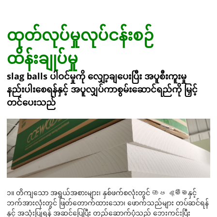
ထုတ်လုပ်မှုလုပ်ငန်းစဉ်
ထိန်းချုပ်မှု
slag balls ပါဝင်မှုကို လျှော့ချပေးပြီး အပူစီးကူးမှု
နည်းပါးစေရန်နှင့် အပူလျှပ်ကာစွမ်းဆောင်ရည်ကို မြှင့်
တင်ပေးသည်
၁။ တိကျသော အရွယ်အစားများ၊ နှစ်ဖက်စလုံးတွင် ඔප දැමීමနှင့်
ဘက်အားလုံးတွင် ဖြတ်တောက်ထားသော၊ ဖောက်သည်များ တပ်ဆင်ရန်
နှင့် အသုံးပြုရန် အဆင်ပြေပြီး တည်ဆောက်ပုံသည် ဘေးကင်းပြီး