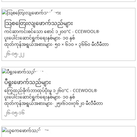
သြစတြေးလျဖောက်သည်များ
ကင်ဆာကင်းစင်သော စောင် ၁၂၀၀°C - CCEWOOL®
ပူးပေါင်းဆောင်ရွက်ရေးနှစ်များ- ၁၀ နှစ်
ထုတ်ကုန်အရွယ်အစားများ- ၅၀ × ၆၁၀ × ၃၆၆၀ မီလီမီတာ
၂၆-၀၅-၂၂
ပီရူးဖောက်သည်များ
ကြွေထည်ဖိုက်ဘာထုပ်ပိုးမှု ၁၂၆၀°C - CCEWOOL®
ပူးပေါင်းဆောင်ရွက်ရေးနှစ်များ- ၁၀ နှစ်
ထုတ်ကုန်အရွယ်အစားများ- ၂၅x၆၁၀x၇၆၂၀ မီလီမီတာ
၂၆-၀၅-၁၆