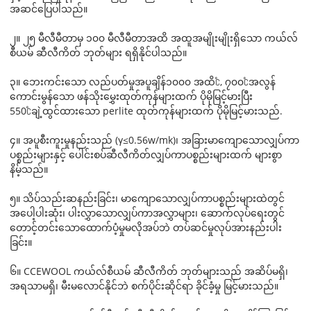
အဆင်ပြေပါသည်။
၂။ ၂၅ မီလီမီတာမှ ၁၀၀ မီလီမီတာအထိ အထူအမျိုးမျိုးရှိသော ကယ်လ်
စီယမ် ဆီလီကိတ် ဘုတ်များ ရရှိနိုင်ပါသည်။
၃။ ဘေးကင်းသော လည်ပတ်မှုအပူချိန်
၁၀၀၀ အထိ
℃
, ၇၀၀
℃
အလွန်
ကောင်းမွန်သော ဖန်သိုးမွှေးထုတ်ကုန်များထက် ပိုမိုမြင့်မားပြီး
550
℃
ချဲ့ထွင်ထားသော perlite ထုတ်ကုန်များထက် ပိုမိုမြင့်မားသည်
.
၄။ အပူစီးကူးမှုနည်းသည် (γ≤0.56w/mk)၊ အခြားမာကျောသောလျှပ်ကာ
ပစ္စည်းများနှင့် ပေါင်းစပ်ဆီလီကိတ်လျှပ်ကာပစ္စည်းများထက် များစွာ
နိမ့်သည်။
၅။ သိပ်သည်းဆနည်းခြင်း၊ မာကျောသောလျှပ်ကာပစ္စည်းများထဲတွင်
အပေါ့ပါးဆုံး၊ ပါးလွှာသောလျှပ်ကာအလွှာများ၊ ဆောက်လုပ်ရေးတွင်
တောင့်တင်းသောထောက်ပံ့မှုမလိုအပ်ဘဲ တပ်ဆင်မှုလုပ်အားနည်းပါး
ခြင်း။
၆။ CCEWOOL ကယ်လ်စီယမ် ဆီလီကိတ် ဘုတ်များသည် အဆိပ်မရှိ၊
အရသာမရှိ၊ မီးမလောင်နိုင်ဘဲ စက်ပိုင်းဆိုင်ရာ ခိုင်ခံ့မှု မြင့်မားသည်။