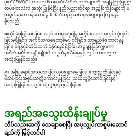
၇။ CCEWOOL ကယ်လ်စီယမ် ဆီလီကိတ် ဘုတ်များကို အချိန်ကြာမြင့်စွာ
ထပ်ခါတလဲလဲ အသုံးပြုနိုင်ပြီး နည်းပညာဆိုင်ရာ အညွှန်းကိန်းများကို မ
ထိခိုက်စေဘဲ ဝန်ဆောင်မှု ዑደብသည် ဆယ်စုနှစ်များစွာ ကြာရှည်
နိုင်သည်။
၈။ ခိုင်ခံ့မှုမြင့်မားခြင်း၊ လည်ပတ်မှုအပူချိန်အတိုင်းအတာအတွင်း ပုံပျက်
ခြင်းမရှိခြင်း၊ အက်စ်ဘက်စတော့စ်မပါဝင်ခြင်း၊ တာရှည်ခံကောင်းမွန်
ခြင်း၊ ရေနှင့်စိုထိုင်းဆကို ခံနိုင်ရည်ရှိခြင်း၊ အပူချိန်မြင့်လျှပ်ကာ
အစိတ်အပိုင်းအမျိုးမျိုး၏ အပူထိန်းသိမ်းမှုနှင့် လျှပ်ကာအတွက်
အသုံးပြုနိုင်သည်။
၉။ အဖြူရောင်အသွင်အပြင်၊ လှပချောမွေ့ခြင်း၊ ကွေးညွှတ်ခြင်းနှင့်
ဖိသိပ်ခြင်းအစွမ်းသတ္တိကောင်းမွန်ခြင်း၊ သယ်ယူပို့ဆောင်ခြင်းနှင့်
အသုံးပြုခြင်းအတွင်း ဆုံးရှုံးမှုနည်းပါးခြင်း။
အရည်အသွေးထိန်းချုပ်မှု
သိပ်သည်းဆကို သေချာစေပြီး အပူလျှပ်ကာစွမ်းဆောင်
ရည်ကို မြှင့်တင်ပါ