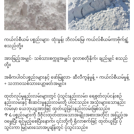
ကယ်လ်စီယမ် ပစ္စည်းများ- ထုံးမှုန့်၊ ဘိလပ်မြေ၊ ကယ်လ်စီယမ်ကာဗိုက်ရွှံ့
စသည်တို့။
အားဖြည့်အမျှင်- သစ်သားစက္ကူအမျှင်၊ ဝူလာစတိုနိုက်၊ ချည်မျှင် စသည်
တို့။
အဓိကပါဝင်ပစ္စည်းများနှင့် ဖော်မြူလာ- ဆီလီကွန်မှုန့် + ကယ်လ်စီယမ်မှုန့်
+ သဘာဝသစ်သားပျော့ဖတ်အမျှင်။
ထုတ်လုပ်မှုနည်းလမ်းများတွင် ပုံသွင်းနည်းလမ်း၊ ရေစွတ်လုပ်ငန်းစဉ်
နည်းလမ်းနှင့် စီးဆင်းမှုနည်းလမ်းတို့ ပါဝင်သည်။ အသုံးများသောနည်း
လမ်းမှာ ယေဘုယျအားဖြင့် ထုတ်ယူခြင်းနည်းလမ်းဖြစ်သည်။
ጥሬပစ္စည်းများကို ဒီဇိုင်းထုတ်ထားသောအချိုးအစားအတိုင်း အပြည့်အ
ဝမွှေပြီး ရင့်မှည့်စေပြီးနောက်၊ ၎င်းတို့ကို ရိုလာစက်ဖြင့် ထုတ်ယူပြီး ပုံ
သွင်းကာ မြင့်မားသောအပူချိန်တွင် ပုံသွင်းသည်။