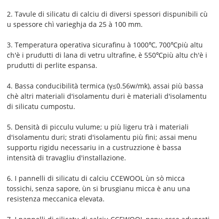
2. Tavule di silicatu di calciu di diversi spessori dispunibili cù
u spessore chì varieghja da 25 à 100 mm.
3. Temperatura operativa sicura
finu à 1000
℃
, 700
℃
più altu
ch'è i prudutti di lana di vetru ultrafine, è 550
℃
più altu ch'è i
prudutti di perlite espansa
.
4. Bassa conducibilità termica (γ≤0.56w/mk), assai più bassa
chè altri materiali d'isolamentu duri è materiali d'isolamentu
di silicatu cumpostu.
5. Densità di picculu vulume; u più ligeru trà i materiali
d'isolamentu duri; strati d'isolamentu più fini; assai menu
supportu rigidu necessariu in a custruzzione è bassa
intensità di travagliu d'installazione.
6. I pannelli di silicatu di calciu CCEWOOL ùn sò micca
tossichi, senza sapore, ùn si brusgianu micca è anu una
resistenza meccanica elevata.