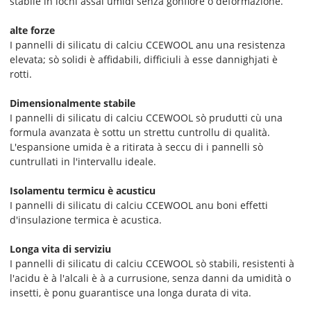
stabile in lochi assai umidi senza gonfiore o deformazione.
alte forze
I pannelli di silicatu di calciu CCEWOOL anu una resistenza
elevata; sò solidi è affidabili, difficiuli à esse dannighjati è
rotti.
Dimensionalmente stabile
I pannelli di silicatu di calciu CCEWOOL sò prudutti cù una
formula avanzata è sottu un strettu cuntrollu di qualità.
L'espansione umida è a ritirata à seccu di i pannelli sò
cuntrullati in l'intervallu ideale.
Isolamentu termicu è acusticu
I pannelli di silicatu di calciu CCEWOOL anu boni effetti
d'insulazione termica è acustica.
Longa vita di serviziu
I pannelli di silicatu di calciu CCEWOOL sò stabili, resistenti à
l'acidu è à l'alcali è à a currusione, senza danni da umidità o
insetti, è ponu guarantisce una longa durata di vita.