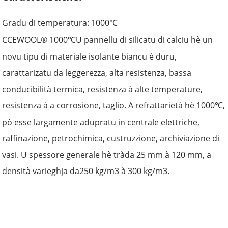
Gradu di temperatura: 1000
℃
CCEWOOL® 1000
U pannellu di silicatu di calciu hè un
℃
novu tipu di materiale isolante biancu è duru,
carattarizatu da leggerezza, alta resistenza, bassa
conducibilità termica, resistenza à alte temperature,
resistenza à a corrosione, taglio. A refrattarietà hè 1000
,
℃
pò esse largamente adupratu in centrale elettriche,
raffinazione, petrochimica, custruzzione, archiviazione di
vasi. U spessore generale hè trà
da 25 mm à 120 mm,
a
densità varieghja da
250 kg/m3 à 300 kg/m3.