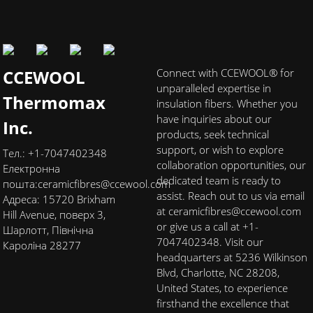
CCEWOOL
Connect with CCEWOOL® for
unparalleled expertise in
Thermomax
insulation fibers. Whether you
have inquiries about our
Inc.
products, seek technical
support, or wish to explore
Тел.: +1-7047402348
collaboration opportunities, our
Електронна
dedicated team is ready to
пошта:
ceramicfibres@ccewool.com
assist. Reach out to us via email
Адреса: 15720 Brixham
at ceramicfibres@ccewool.com
Hill Avenue, поверх 3,
or give us a call at +1-
Шарлотт, Північна
7047402348. Visit our
Кароліна 28277
headquarters at 5236 Wilkinson
Blvd, Charlotte, NC 28208,
United States, to experience
firsthand the excellence that