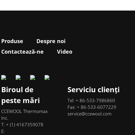
Produse
Despre noi
Contactează-ne
Video
Biroul de
Serviciu clienți
peste mări
Tel: + 86-533-7986860
Fax: + 86-533-6077229
CCEWOOL Thermomax
service@ccewool.com
Inc.
T: + (1) 4167359078
E: