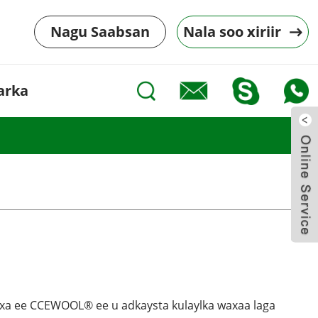
Nagu Saabsan
Nala soo xiriir
arka
a ee CCEWOOL® ee u adkaysta kulaylka waxaa laga