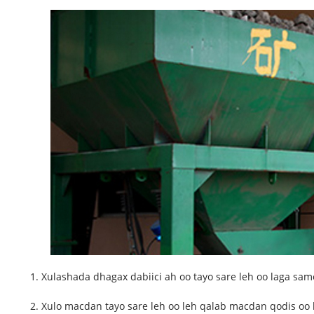
1. Xulashada dhagax dabiici ah oo tayo sare leh oo laga sam
2. Xulo macdan tayo sare leh oo leh qalab macdan qodis oo