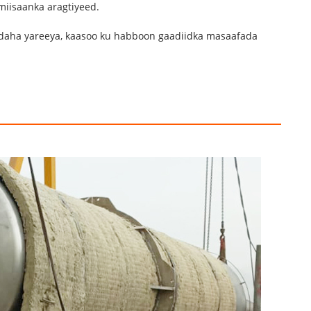
miisaanka aragtiyeed.
adaha yareeya, kaasoo ku habboon gaadiidka masaafada