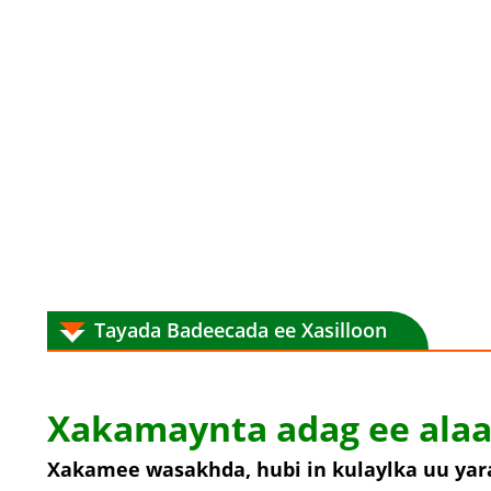
Tayada Badeecada ee Xasilloon
Xakamaynta adag ee alaa
Xakamee wasakhda, hubi in kulaylka uu yaraa