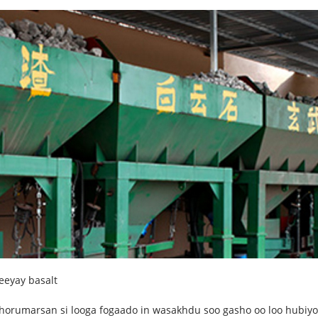
eeyay basalt
 horumarsan si looga fogaado in wasakhdu soo gasho oo loo hubiy