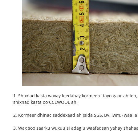
1. Shixnad kasta waxay leedahay kormeere tayo gaar ah leh, 
shixnad kasta oo CCEWOOL ah.
2. Kormeer dhinac saddexaad ah (sida SGS, BV, iwm.) waa la
3. Wax soo saarku wuxuu si adag u waafaqsan yahay shaha