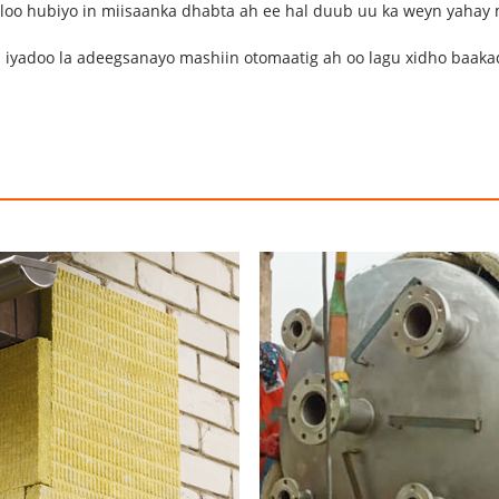
i loo hubiyo in miisaanka dhabta ah ee hal duub uu ka weyn yahay 
a iyadoo la adeegsanayo mashiin otomaatig ah oo lagu xidho baak