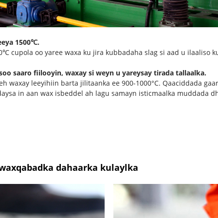
seeya 1500℃.
00℃ cupola oo yaree waxa ku jira kubbadaha slag si aad u ilaaliso k
soo saaro fiilooyin, waxay si weyn u yareysay tirada tallaalka.
h waxay leeyihiin barta jilitaanka ee 900-1000°C. Qaaciddada gaark
daysa in aan wax isbeddel ah lagu samayn isticmaalka muddada dhe
a waxqabadka dahaarka kulaylka