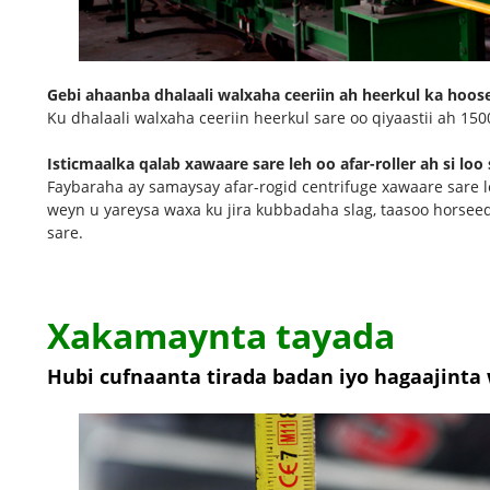
Gebi ahaanba dhalaali walxaha ceeriin ah heerkul ka hoo
Ku dhalaali walxaha ceeriin heerkul sare oo qiyaastii ah 15
Isticmaalka qalab xawaare sare leh oo afar-roller ah si loo 
Faybaraha ay samaysay afar-rogid centrifuge xawaare sare le
weyn u yareysa waxa ku jira kubbadaha slag, taasoo horsee
sare.
Xakamaynta tayada
Hubi cufnaanta tirada badan iyo hagaajint