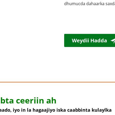
dhumucda dahaarka saxda
Weydii Hadda
bta ceeriin ah
do, iyo in la hagaajiyo iska caabbinta kulaylka