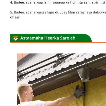
4. Badeecadaha waa la miisaamaa ka hor inta aan la xirin s
5. Badeecadaha waxaa lagu duubay filim yareynaya daloolk
dheer.
Astaamaha Heerka Sare ah