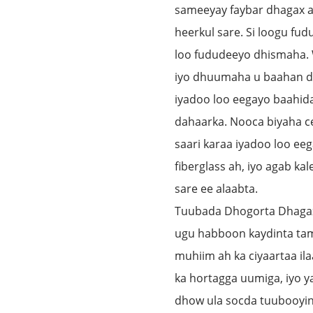
sameeyay faybar dhagax 
heerkul sare. Si loogu fud
loo fududeeyo dhismaha. 
iyo dhuumaha u baahan da
iyadoo loo eegayo baahid
dahaarka. Nooca biyaha ce
saari karaa iyadoo loo e
fiberglass ah, iyo agab ka
sare ee alaabta.
Tuubada Dhogorta Dhagax
ugu habboon kaydinta ta
muhiim ah ka ciyaartaa il
ka hortagga uumiga, iyo y
dhow ula socda tuubooyink