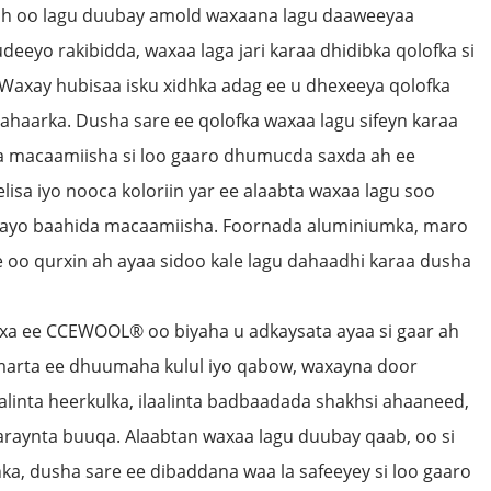
ah oo lagu duubay amold waxaana lagu daaweeyaa
udeeyo rakibidda, waxaa laga jari karaa dhidibka qolofka si
Waxay hubisaa isku xidhka adag ee u dhexeeya qolofka
haarka. Dusha sare ee qolofka waxaa lagu sifeyn karaa
a macaamiisha si loo gaaro dhumucda saxda ah ee
lisa iyo nooca koloriin yar ee alaabta waxaa lagu soo
egayo baahida macaamiisha. Foornada aluminiumka, maro
le oo qurxin ah ayaa sidoo kale lagu dahaadhi karaa dusha
a ee CCEWOOL® oo biyaha u adkaysata ayaa si gaar ah
marta ee dhuumaha kulul iyo qabow, waxayna door
aalinta heerkulka, ilaalinta badbaadada shakhsi ahaaneed,
araynta buuqa. Alaabtan waxaa lagu duubay qaab, oo si
a, dusha sare ee dibaddana waa la safeeyey si loo gaaro