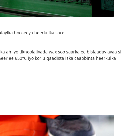
ulaylka hooseeya heerkulka sare.
a ah iyo tiknoolajiyada wax soo saarka ee bislaaday ayaa si
er ee 650°C iyo kor u qaadista iska caabbinta heerkulka