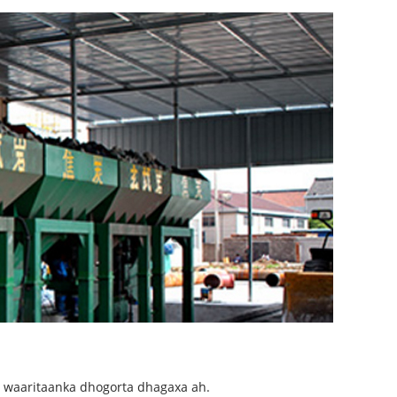
o waaritaanka dhogorta dhagaxa ah.