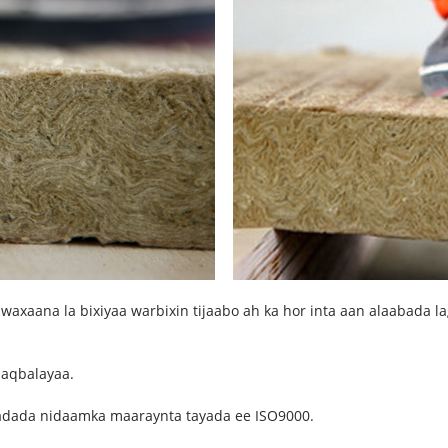
waxaana la bixiyaa warbixin tijaabo ah ka hor inta aan alaabada l
 aqbalayaa.
adada nidaamka maaraynta tayada ee ISO9000.