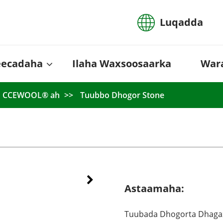
Luqadda
eecadaha
Ilaha Waxsoosaarka
War
oo CCEWOOL® ah
Tuubbo Dhogor Stone
Astaamaha:
Tuubada Dhogorta Dhagax