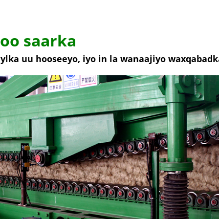
oo saarka
aylka uu hooseeyo, iyo in la wanaajiyo waxqabad