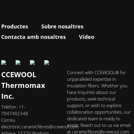
Productes
Sobre nosaltres
Contacta amb nosaltres
Vídeo
CCEWOOL
Connect with CCEWOOL® for
unparalleled expertise in
Thermomax
insulation fibers. Whether you
have inquiries about our
Inc.
products, seek technical
support, or wish to explore
Telèfon: +1-
collaboration opportunities, our
7047402348
dedicated team is ready to
Correu
assist. Reach out to us via email
electrònic:
ceramicfibres@ccewool.com
at ceramicfibres@ccewool.com
Adreça: 15720 Brixham