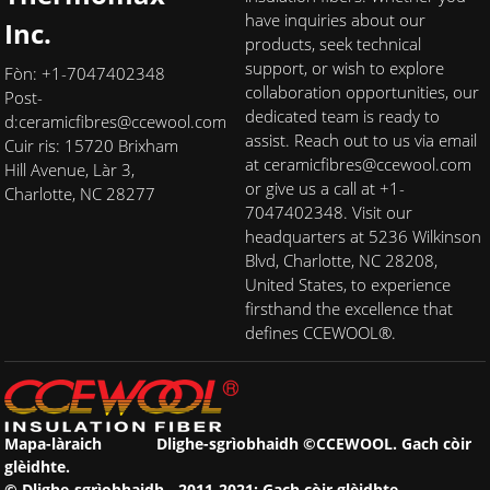
have inquiries about our
Inc.
products, seek technical
support, or wish to explore
Fòn: +1-7047402348
collaboration opportunities, our
Post-
dedicated team is ready to
d:
ceramicfibres@ccewool.com
assist. Reach out to us via email
Cuir ris: 15720 Brixham
at ceramicfibres@ccewool.com
Hill Avenue, Làr 3,
or give us a call at +1-
Charlotte, NC 28277
7047402348. Visit our
headquarters at 5236 Wilkinson
Blvd, Charlotte, NC 28208,
United States, to experience
firsthand the excellence that
defines CCEWOOL®.
Mapa-làraich
Dlighe-sgrìobhaidh ©CCEWOOL. Gach còir
glèidhte.
© Dlighe-sgrìobhaidh - 2011-2021: Gach còir glèidhte.