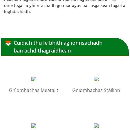
ùine togail a ghiorrachadh gu mòr agus na cosgaisean togail a
lughdachadh.
Cuidich thu le bhith ag ionnsachadh
barrachd thagraidhean
Gnìomhachas Meatailt
Gnìomhachas Stàilinn