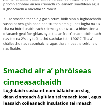
prìomh adhbhar airson crìonadh coileanadh snàithlean agus
lùghdachadh a bheatha seirbheis.
3. Tro smachd teann aig gach ceum, bidh sinn a’ lughdachadh
susbaint neo-ghlainead nan stuthan amh gu nas lugha na 1%.
Tha na bùird snàithleach ceirmeag CCEWOOL a bhios sinn a’
dèanamh geal fìor-ghlan, agus tha an ìre crìonadh loidhneach
nas ìsle na 2% aig teòthachd uachdar teth 1200°C. Tha a’
chàileachd nas seasmhaiche, agus tha am beatha seirbheis
nas fhaide.
Smachd air a’ phròiseas
cinneasachaidh
Lùghdaich susbaint nam bàlaichean slag,
dèan cinnteach à giùlan teirmeach ìosal, agus
leasaich coileanadh insulation teirmeach