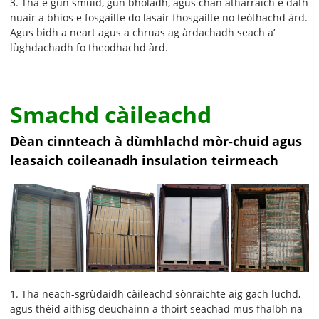
3. Tha e gun smùid, gun bholadh, agus chan atharraich e dath
nuair a bhios e fosgailte do lasair fhosgailte no teòthachd àrd.
Agus bidh a neart agus a chruas ag àrdachadh seach a’
lùghdachadh fo theodhachd àrd.
Smachd càileachd
Dèan cinnteach à dùmhlachd mòr-chuid agus
leasaich coileanadh insulation teirmeach
1. Tha neach-sgrùdaidh càileachd sònraichte aig gach luchd,
agus thèid aithisg deuchainn a thoirt seachad mus fhalbh na