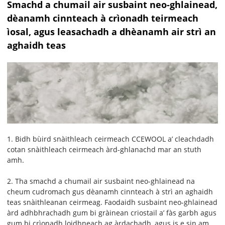
Smachd a chumail air susbaint neo-ghlainead,
dèanamh cinnteach à crìonadh teirmeach
ìosal, agus leasachadh a dhèanamh air strì an
aghaidh teas
1. Bidh bùird snàithleach ceirmeach CCEWOOL a’ cleachdadh
cotan snàithleach ceirmeach àrd-ghlanachd mar an stuth
amh.
2. Tha smachd a chumail air susbaint neo-ghlainead na
cheum cudromach gus dèanamh cinnteach à strì an aghaidh
teas snàithleanan ceirmeag. Faodaidh susbaint neo-ghlainead
àrd adhbhrachadh gum bi gràinean criostail a’ fàs garbh agus
gum bi crìonadh loidhneach ag àrdachadh, agus is e sin am