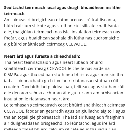
Seoltachd teirmeach ìosal agus deagh bhuaidhean inslithe
teirmeach:
An coimeas ri breigichean diatomaceous cré traidiseanta,
bùird calcium silicate agus stuthan cùil silicate co-dhèanta
eile, tha giùlan teirmeach nas ìsle, insulation teirmeach nas
fheàrr, agus buaidhean sàbhalaidh lùtha nas cudromaiche
aig bùird snàithleach ceirmeag CCEWOOL.
Neart àrd agus furasta a chleachdadh:
Tha neart teannachaidh agus neart lùbadh bhùird
snàithleach ceirmeag CCEWOOL le chèile nas àirde na
0.5MPa, agus tha iad nan stuth neo-bhriste, agus mar sin tha
iad a’ coinneachadh gu h-iomlan ri riatanasan stuthan cùil
cruaidh. Faodaidh iad plaideachan, feiltean, agus stuthan cùil
eile den aon seòrsa a chur an àite gu tur ann am pròiseactan
insulation le riatanasan neart àrd.
Le tomhasan geoimeatrach ceart bhùird snàithleach ceirmeag
CCEWOOL, faodar an gearradh agus an giullachd aig toil, agus
tha an togail glè ghoireasach. Tha iad air fuasgladh fhaighinn
air duilgheadasan brisgeachd, so-leòntachd, agus ìre àrd
milleadh togail bhùird calcium silicate agus tha iad air an