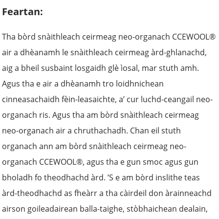
Feartan:
Tha bòrd snàithleach ceirmeag neo-organach CCEWOOL®
air a dhèanamh le snàithleach ceirmeag àrd-ghlanachd,
aig a bheil susbaint losgaidh glè ìosal, mar stuth amh.
Agus tha e air a dhèanamh tro loidhnichean
cinneasachaidh fèin-leasaichte, a’ cur luchd-ceangail neo-
organach ris. Agus tha am bòrd snàithleach ceirmeag
neo-organach air a chruthachadh. Chan eil stuth
organach ann am bòrd snàithleach ceirmeag neo-
organach CCEWOOL®, agus tha e gun smoc agus gun
bholadh fo theodhachd àrd. ’S e am bòrd inslithe teas
àrd-theodhachd as fheàrr a tha càirdeil don àrainneachd
airson goileadairean balla-taighe, stòbhaichean dealain,