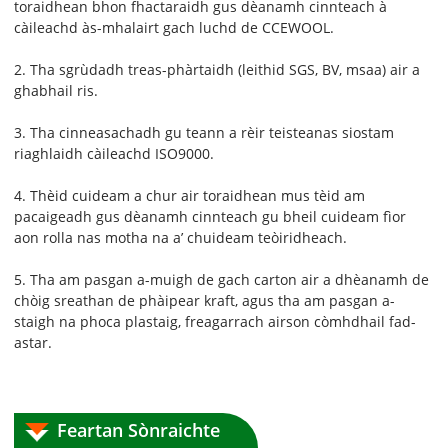
toraidhean bhon fhactaraidh gus dèanamh cinnteach à
càileachd às-mhalairt gach luchd de CCEWOOL.
2. Tha sgrùdadh treas-phàrtaidh (leithid SGS, BV, msaa) air a
ghabhail ris.
3. Tha cinneasachadh gu teann a rèir teisteanas siostam
riaghlaidh càileachd ISO9000.
4. Thèid cuideam a chur air toraidhean mus tèid am
pacaigeadh gus dèanamh cinnteach gu bheil cuideam fìor
aon rolla nas motha na a’ chuideam teòiridheach.
5. Tha am pasgan a-muigh de gach carton air a dhèanamh de
chòig sreathan de phàipear kraft, agus tha am pasgan a-
staigh na phoca plastaig, freagarrach airson còmhdhail fad-
astar.
Feartan Sònraichte