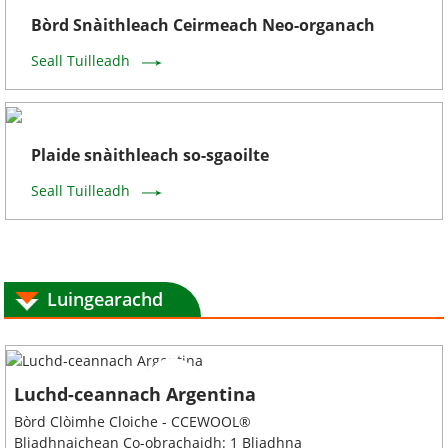
Bòrd Snàithleach Ceirmeach Neo-organach
Seall Tuilleadh
Plaide snàithleach so-sgaoilte
Seall Tuilleadh
Luingearachd
Luchd-ceannach Argentina
Bòrd Clòimhe Cloiche - CCEWOOL®
Bliadhnaichean Co-obrachaidh: 1 Bliadhna