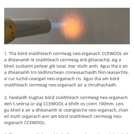
1. Tha bòrd snàithleach ceirmeag neo-organach CCEWOOL air
a dhèanamh le snàithleach ceirmeag àrd-ghlanachd, aig a
bheil susbaint peilear glè ìosal, mar stuth amh. Agus tha e air
a dhèanamh tro loidhnichean cinneasachaidh fèin-leasaichte,
a’ cur luchd-ceangail neo-organach ris. Agus tha am bòrd
snàithleach ceirmeag neo-organach air a chruthachadh.
2. Faodaidh tiughas bòrd snàithleach ceirmeag neo-organach
den t-seòrsa ùr aig CCEWOOL a bhith os cionn 100mm. Leis
gu bheil e air a dhèanamh le ceanglaiche neo-organach, chan
eil stuth organach ann am bòrd snàithleach ceirmeag neo-
organach CCEWOOL.