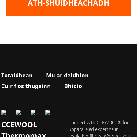
ATH-SHUIDHEACHADH
Toraidhean
Mu ar deidhinn
Cuir fios thugainn
Bhidio
CCEWOOL
Connect with CCEWOOL® for
unparalleled expertise in
Thermomax
insulation fibers. Whether you