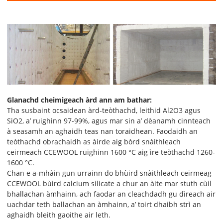
Glanachd cheimigeach àrd ann am bathar:
Tha susbaint ocsaidean àrd-teòthachd, leithid Al2O3 agus
SiO2, a’ ruighinn 97-99%, agus mar sin a’ dèanamh cinnteach
à seasamh an aghaidh teas nan toraidhean. Faodaidh an
teòthachd obrachaidh as àirde aig bòrd snàithleach
ceirmeach CCEWOOL ruighinn 1600 °C aig ìre teòthachd 1260-
1600 °C.
Chan e a-mhàin gun urrainn do bhùird snàithleach ceirmeag
CCEWOOL bùird calcium silicate a chur an àite mar stuth cùil
bhallachan àmhainn, ach faodar an cleachdadh gu dìreach air
uachdar teth ballachan an àmhainn, a’ toirt dhaibh strì an
aghaidh bleith gaoithe air leth.