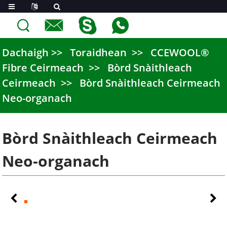
Dachaigh
Toraidhean
CCEWOOL®
Fibre Ceirmeach
Bòrd Snàithleach
Ceirmeach
Bòrd Snàithleach Ceirmeach
Neo-organach
Bòrd Snàithleach Ceirmeach
Neo-organach