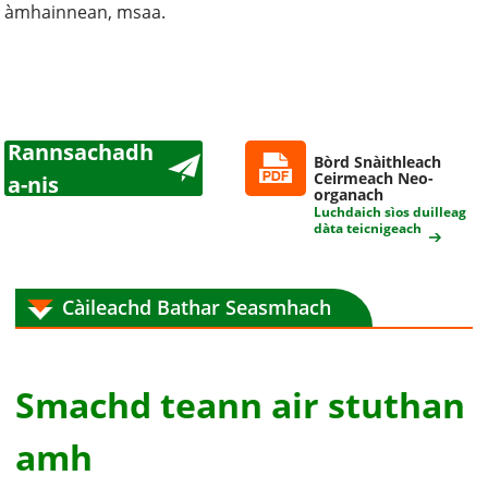
àmhainnean, msaa.
Rannsachadh
Bòrd Snàithleach
Ceirmeach Neo-
a-nis
organach
Luchdaich sìos duilleag
dàta teicnigeach
Càileachd Bathar Seasmhach
Smachd teann air stuthan
amh