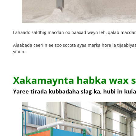
Lahaado saldhig macdan oo baaxad weyn leh, qalab macdan qo
Alaabada ceeriin ee soo socota ayaa marka hore la tijaabiya
yihiin.
Xakamaynta habka wax s
Yaree tirada kubbadaha slag-ka, hubi in kul