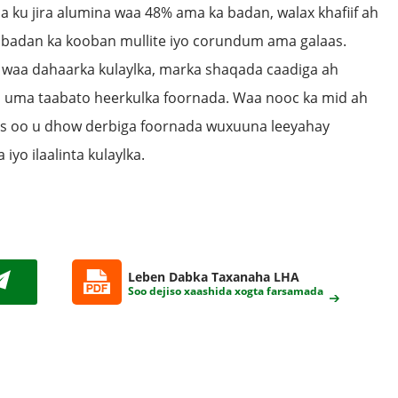
ku jira alumina waa 48% ama ka badan, walax khafiif ah
a badan ka kooban mullite iyo corundum ama galaas.
waa dahaarka kulaylka, marka shaqada caadiga ah
h uma taabato heerkulka foornada. Waa nooc ka mid ah
aas oo u dhow derbiga foornada wuxuuna leeyahay
iyo ilaalinta kulaylka.
Leben Dabka Taxanaha LHA
Soo dejiso xaashida xogta farsamada