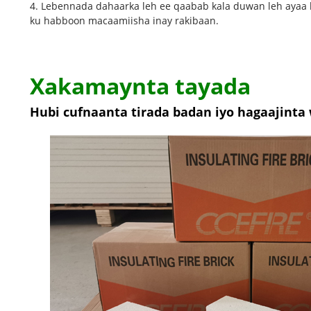
4. Lebennada dahaarka leh ee qaabab kala duwan leh ayaa 
ku habboon macaamiisha inay rakibaan.
Xakamaynta tayada
Hubi cufnaanta tirada badan iyo hagaajint