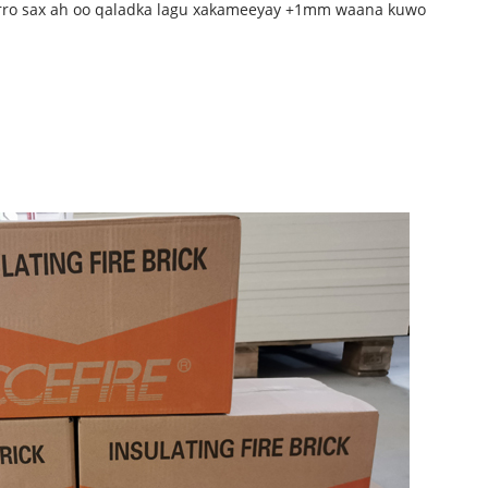
birro sax ah oo qaladka lagu xakameeyay +1mm waana kuwo