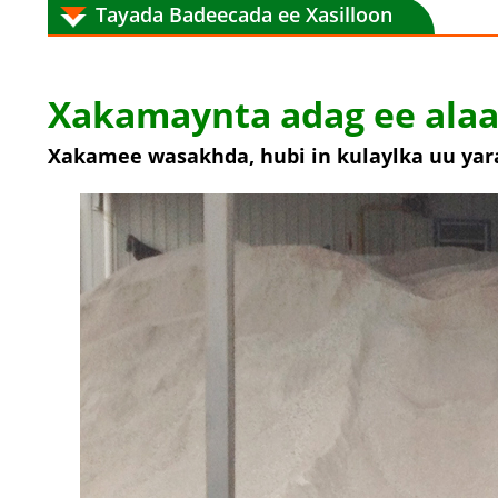
Tayada Badeecada ee Xasilloon
Xakamaynta adag ee alaa
Xakamee wasakhda, hubi in kulaylka uu yaraa