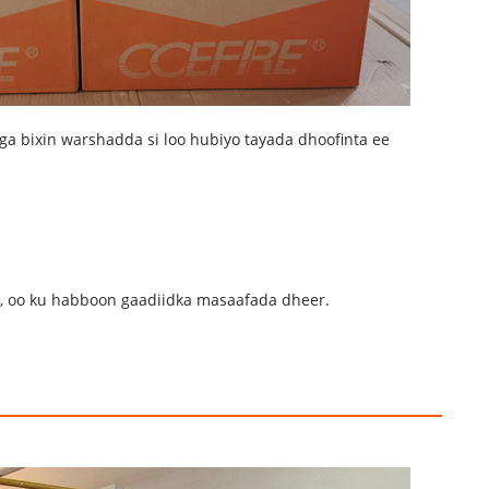
aga bixin warshadda si loo hubiyo tayada dhoofinta ee
d, oo ku habboon gaadiidka masaafada dheer.