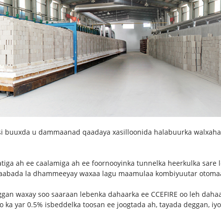
 si buuxda u dammaanad qaadaya xasilloonida halabuurka walxaha
iga ah ee caalamiga ah ee foornooyinka tunnelka heerkulka sare le
 alaabada la dhammeeyay waxaa lagu maamulaa kombiyuutar otomaa
ggan waxay soo saaraan lebenka dahaarka ee CCEFIRE oo leh dahaa
o ka yar 0.5% isbeddelka toosan ee joogtada ah, tayada deggan, iy