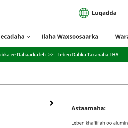
Luqadda
eecadaha
Ilaha Waxsoosaarka
War
bka ee Dahaarka leh
Leben Dabka Taxanaha LHA
Astaamaha:
Leben khafiif ah oo alumi