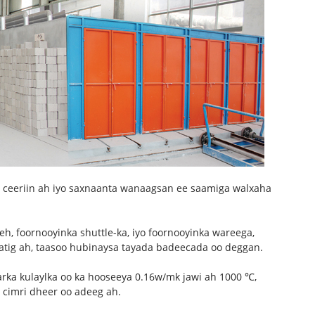
 ceeriin ah iyo saxnaanta wanaagsan ee saamiga walxaha
h, foornooyinka shuttle-ka, iyo foornooyinka wareega,
tig ah, taasoo hubinaysa tayada badeecada oo deggan.
rka kulaylka oo ka hooseeya 0.16w/mk jawi ah 1000 ℃,
o cimri dheer oo adeeg ah.