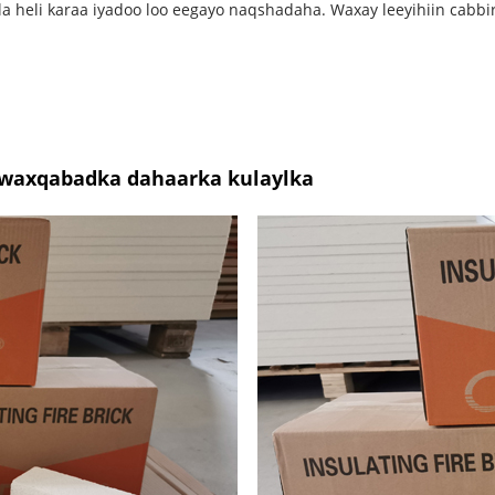
la heli karaa iyadoo loo eegayo naqshadaha. Waxay leeyihiin cab
a waxqabadka dahaarka kulaylka