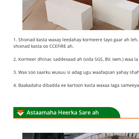
1. Shixnad kasta waxay leedahay kormeere tayo gaar ah leh, 
shixnad kasta oo CCEFIRE ah.
2. Kormeer dhinac saddexaad ah (sida SGS, BV, iwm.) waa la
3. Wax soo saarku wuxuu si adag ugu waafaqsan yahay sh
4. Baakadaha dibadda ee kartoon kasta waxaa laga sameeya
Astaamaha Heerka Sare ah