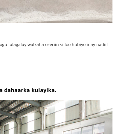
gu talagalay walxaha ceeriin si loo hubiyo inay nadiif
ka dahaarka kulaylka.