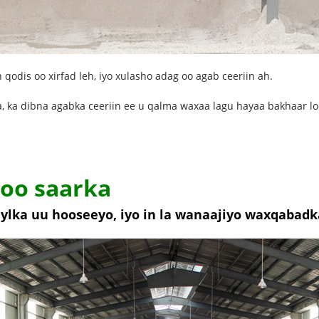
dis oo xirfad leh, iyo xulasho adag oo agab ceeriin ah.
a, ka dibna agabka ceeriin ee u qalma waxaa lagu hayaa bakhaar loo
oo saarka
aylka uu hooseeyo, iyo in la wanaajiyo waxqabad