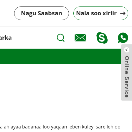
Nagu Saabsan
Nala soo xiriir
arka
na ah ayaa badanaa loo yaqaan leben kuleyl sare leh oo