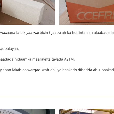
waxaana la bixiyaa warbixin tijaabo ah ka hor inta aan alaabada l
 aqbalayaa.
ahaadada nidaamka maaraynta tayada ASTM.
y shan lakab oo warqad kraft ah, iyo baakado dibadda ah + baaka