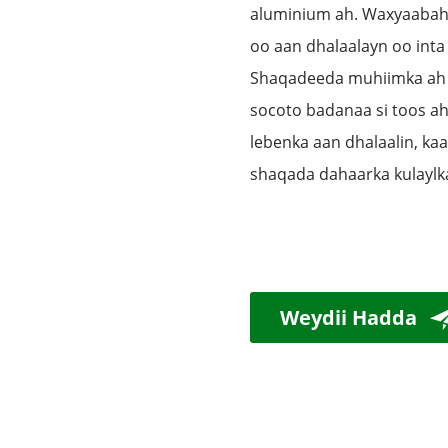
aluminium ah. Waxyaabaha 
oo aan dhalaalayn oo int
Shaqadeeda muhiimka ah 
socoto badanaa si toos a
lebenka aan dhalaalin, k
shaqada dahaarka kulaylka 
Weydii Hadda