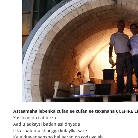
Astaamaha lebenka cufan ee cufan ee taxanaha CCEFIRE L
Xasiloonida cabbirka
Aad u adkaysi badan asiidhyada
Iska caabinta shoogga kulaylka sare
Kala duwanaansho ballaaran oo codsiyo ah