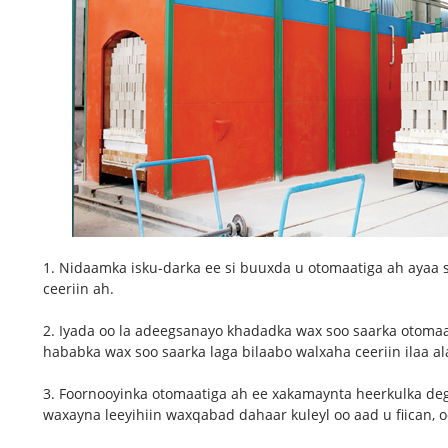
1. Nidaamka isku-darka ee si buuxda u otomaatiga ah ayaa
ceeriin ah.
2. Iyada oo la adeegsanayo khadadka wax soo saarka otomaat
hababka wax soo saarka laga bilaabo walxaha ceeriin ilaa
3. Foornooyinka otomaatiga ah ee xakamaynta heerkulka de
waxayna leeyihiin waxqabad dahaar kuleyl oo aad u fiican, o