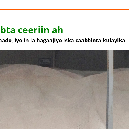
bta ceeriin ah
do, iyo in la hagaajiyo iska caabbinta kulaylka