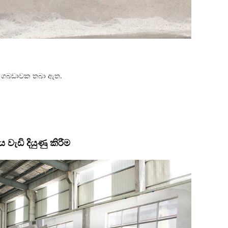
ව්‍ය ගබඩාවක තබා ඇත.
ැඩි දියුණු කිරීම