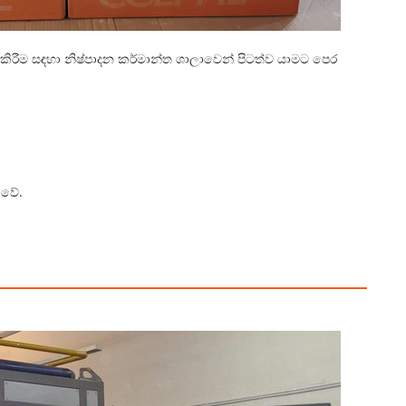
ිරීම සඳහා නිෂ්පාදන කර්මාන්ත ශාලාවෙන් පිටත්ව යාමට පෙර
ු වේ.