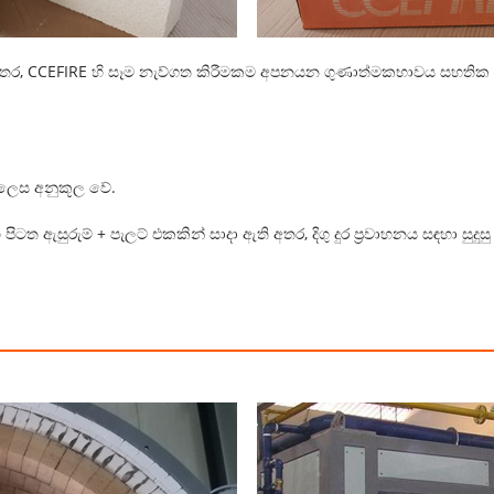
 අතර, CCEFIRE හි සෑම නැව්ගත කිරීමකම අපනයන ගුණාත්මකභාවය සහතික ක
 ලෙස අනුකූල වේ.
 පිටත ඇසුරුම් + පැලට් එකකින් සාදා ඇති අතර, දිගු දුර ප්‍රවාහනය සඳහා සුදුස