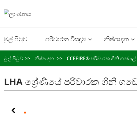
මුල් පිටුව
පරිවාරක විසඳුම
නිෂ්පාදන
මුල් පිටුව
නිෂ්පාදන
CCEFIRE® පරිවාරක ගිනි ගඩොල්
LHA ශ්‍රේණියේ පරිවාරක ගිනි ගඩ