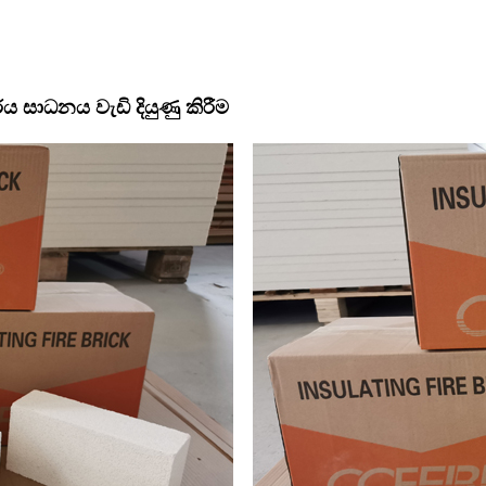
සාධනය වැඩි දියුණු කිරීම