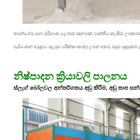
තමන්ගේම මහා පරිමාණ ලෝපස් පදනමක්, වෘත්තීය කැණීම් උපකරණ සහ 
පැමිණෙන අමුද්‍රව්‍ය පළමුව පරීක්ෂා කරනු ලබන අතර, පසුව සුදුසුකම්
නිෂ්පාදන ක්‍රියාවලි පාලනය
ස්ලැග් බෝලවල අන්තර්ගතය අඩු කිරීම, අඩු තාප සන්න