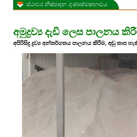
ස්ථාවර නිෂ්පාදන ගුණාත්මකභාවය
අමුද්‍රව්‍ය දැඩි ලෙස පාලනය කිර
අපිරිසිදු ද්‍රව්‍ය අන්තර්ගතය පාලනය කිරීම, අඩු තාප හ