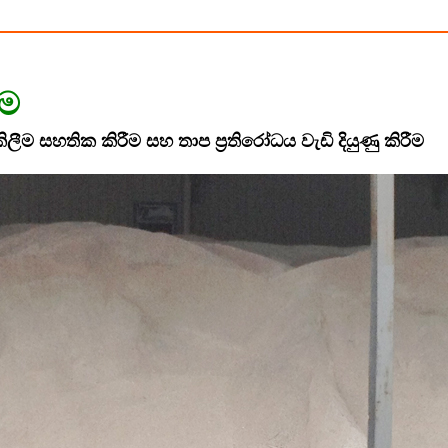
ීම
ැකිලීම සහතික කිරීම සහ තාප ප්‍රතිරෝධය වැඩි දියුණු කිරීම