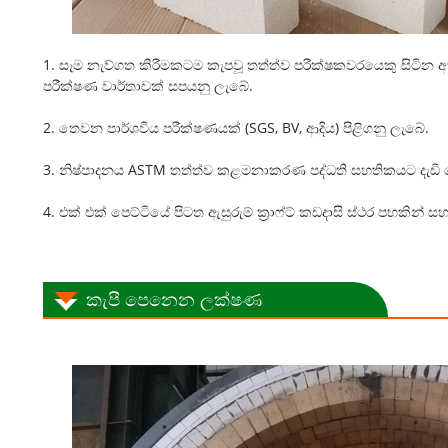
1. සෑම නැව්ගත කිරීමකටම කැපවූ තත්ත්ව පරීක්ෂකවරයෙකු සිටින
පරීක්ෂණ වාර්තාවක් සපයනු ලැබේ.
2. තෙවන පාර්ශවීය පරීක්ෂණයක් (SGS, BV, ආදිය) පිළිගනු ලැබේ.
3. නිෂ්පාදනය ASTM තත්ත්ව කළමනාකරණ පද්ධති සහතිකයට දැඩි
4. එක් එක් පෙට්ටියේ පිටත ඇසුරුම් ක්‍රාෆ්ට් කඩදාසි ස්ථර පහකින් සහ
කැපී පෙනෙන ලක්ෂණ