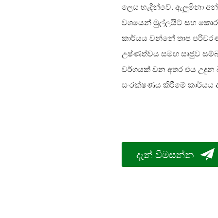
ලෙස හැඳින්වේ. ඇලුමිනා අන්ත
වශයෙන් මුල්ලයිට් සහ කොරුන
කාර්යය වන්නේ තාප පරිවරණයය
උෂ්ණත්වය සමඟ සෘජුව සම
වර්ගයක් වන අතර එය උදුන 
සංරක්ෂණය කිරීමේ කාර්යය
දැන් විමසන්න