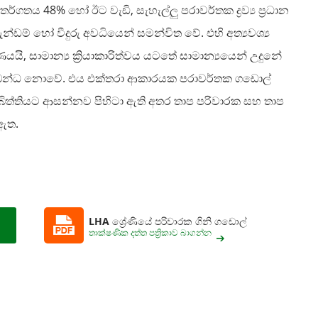
ර්ගතය 48% හෝ ඊට වැඩි, සැහැල්ලු පරාවර්තක ද්‍රව්‍ය ප්‍රධාන
්ඩම් හෝ වීදුරු අවධියෙන් සමන්විත වේ. එහි අත්‍යවශ්‍ය
ි, සාමාන්‍ය ක්‍රියාකාරිත්වය යටතේ සාමාන්‍යයෙන් උදුනේ
්බන්ධ නොවේ. එය එක්තරා ආකාරයක පරාවර්තක ගඩොල්
බිත්තියට ආසන්නව පිහිටා ඇති අතර තාප පරිවාරක සහ තාප
 ඇත.
LHA ශ්‍රේණියේ පරිවාරක ගිනි ගඩොල්
තාක්ෂණික දත්ත පත්‍රිකාව බාගන්න