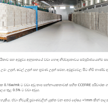
 ස්ථායිතාව සහ අමුද්‍රව්‍ය අනුපාතයේ වඩා හොඳ නිරවද්‍යතාවය සම්පූර්ණයෙන්ම 
ව උමං උදුන්, ෂටල් උදුන් සහ භ්‍රමණ උදුන් සමඟ, අමුද්‍රව්‍යවල සිට නිමි භාණ්
ිසරයක 0.16w/mk ට වඩා අඩු තාප සන්නායකතාවක් සහිත CCEFIRE පරිවාරක 
ාලය තුළ 0.5% ට වඩා අඩුය.
ත හැකිය. ඒවා නිවැරදි ප්‍රමාණවලින් යුක්ත වන අතර දෝෂය +1mm කින් ප