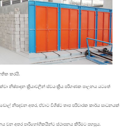
සහතික කරයි.
ඩ දක්වා නිෂ්පාදන ක්‍රියාවලීන් ස්වයංක්‍රීය පරිගණක පාලනය යටතේ
ගඩොල් නිපදවන අතර, ඒවාට විශිෂ්ට තාප පරිවාරක කාර්ය සාධනයක්
ාලනය වන අතර පාරිභෝගිකයින්ට ස්ථාපනය කිරීමට පහසුය.