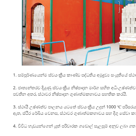
1. සම්පූර්ණයෙන්ම ස්වයංක්‍රීය කාණ්ඩ පද්ධතිය අමුද්‍රව්‍ය සංයුතියේ
2. ජාත්‍යන්තරව දියුණු ස්වයංක්‍රීය නිෂ්පාදන මාර්ග සහිත අධි-උෂ්ණත්
පවතින අතර, ස්ථාවර නිෂ්පාදන ගුණාත්මකභාවය සහතික කරයි.
3. ස්ථායී උෂ්ණත්ව පාලනය යටතේ ස්වයංක්‍රීය උදුන් 1000 ℃ පර
ඇත, ස්ථිර රේඛීය වෙනස, ස්ථාවර ගුණාත්මකභාවය සහ දිගු සේවා ක
4. විවිධ හැඩයන්ගෙන් යුත් පරිවාරක ගඩොල් සැලසුම් අනුව ලබා ග