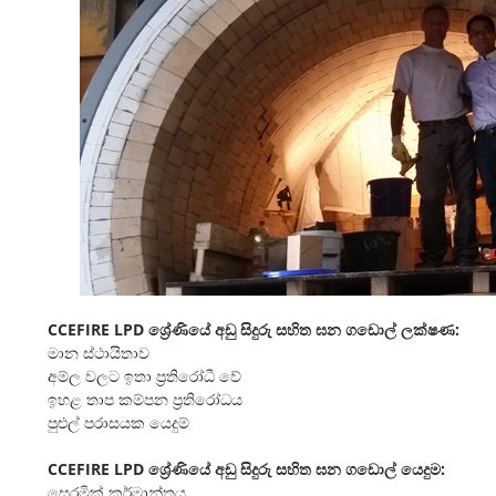
CCEFIRE LPD ශ්‍රේණියේ අඩු සිදුරු සහිත ඝන ගඩොල් ලක්ෂණ:
මාන ස්ථායිතාව
අම්ල වලට ඉතා ප්‍රතිරෝධී වේ
ඉහළ තාප කම්පන ප්‍රතිරෝධය
පුළුල් පරාසයක යෙදුම්
CCEFIRE LPD ශ්‍රේණියේ අඩු සිදුරු සහිත ඝන ගඩොල් යෙදුම:
සෙරමික් කර්මාන්තය