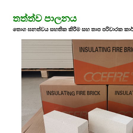
තත්ත්ව පාලනය
තොග ඝනත්වය සහතික කිරීම සහ තාප පරිවාරක කාර්ය 