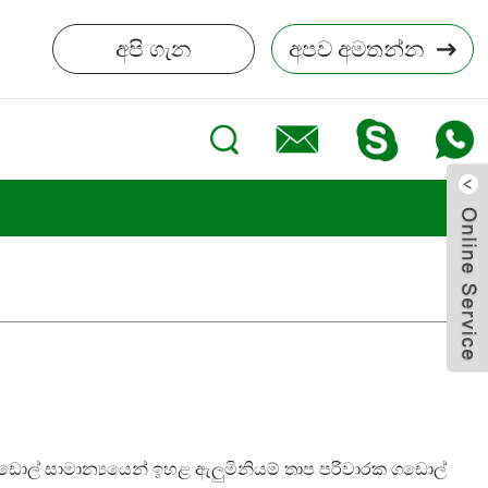
අපි ගැන
අපව අමතන්න
ගඩොල් සාමාන්‍යයෙන් ඉහළ ඇලුමිනියම් තාප පරිවාරක ගඩොල්