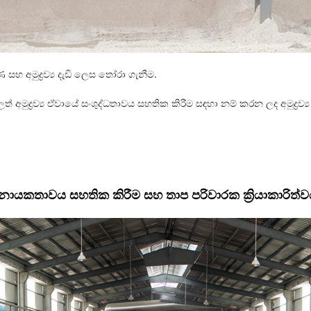
අමුද්‍රව්‍ය දැඩි ලෙස තෝරා ගැනීම.
 ලත් අමුද්‍රව්‍ය ඒවායේ සංශුද්ධතාවය සහතික කිරීම සඳහා නම් කරන ලද අමුද්‍ර
ායකතාවය සහතික කිරීම සහ තාප පරිවාරක ක්‍රියාකාරිත්වය ව