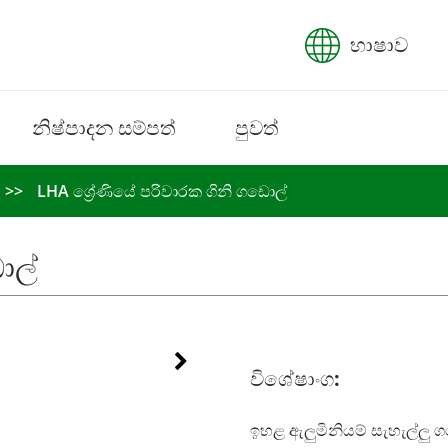
භාෂාව
නිෂ්පාදන සම්පත්
පුවත්
LHA ශ්‍රේණියේ පරිවාරක ගිනි ගඩොල්
ොල්
විශේෂාංග:
ඉහළ ඇලුමිනියම් සැහැල්ලු 