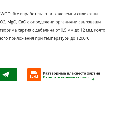
EWOOL® е изработена от алкалоземни силикатни
iO2
,
MgO
,
CaO с определени органични свързващи
творима хартия с дебелина от 0,5 мм до 12 мм, която
ного приложения при температури до 1
2
00℃.
Разтворима влакнеста хартия
Изтеглете техническия лист