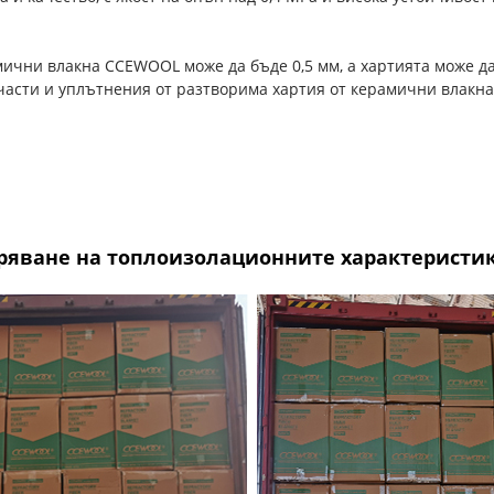
ични влакна CCEWOOL може да бъде 0,5 мм, а хартията може д
асти и уплътнения от разтворима хартия от керамични влакна
бряване на топлоизолационните характеристи