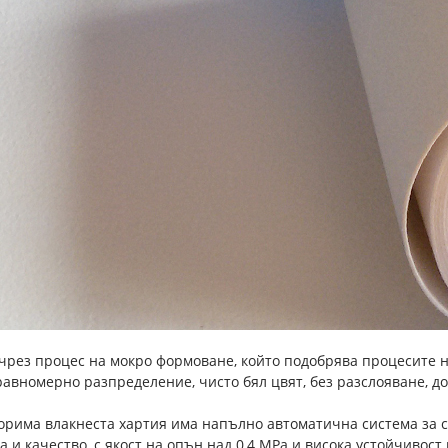
рез процес на мокро формоване, който подобрява процесите н
равномерно разпределение, чисто бял цвят, без разслояване, д
орима влакнеста хартия има напълно автоматична система за с
 и качество, с якост на опън над 0,4 MPa и висока устойчивост