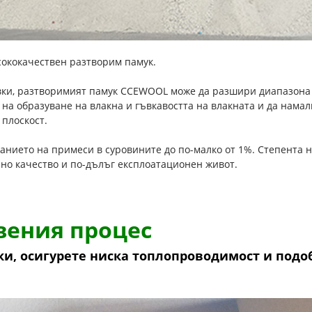
сококачествен разтворим памук.
авки, разтворимият памук CCEWOOL може да разшири диапазона 
а на образуване на влакна и гъвкавостта на влакната и да нама
плоскост.
жанието на примеси в суровините до по-малко от 1%. Степента
лно качество и по-дълъг експлоатационен живот.
вения процес
и, осигурете ниска топлопроводимост и под