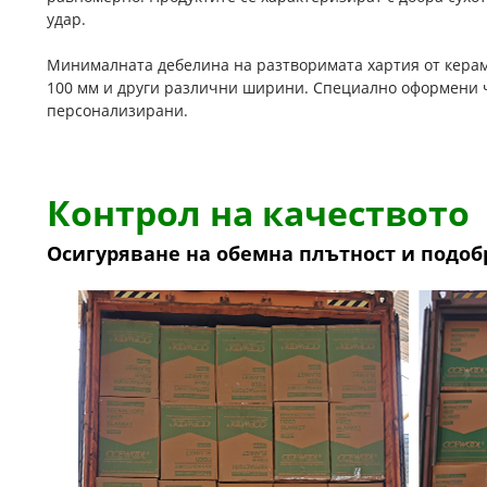
удар.
Минималната дебелина на разтворимата хартия от керам
100 мм и други различни ширини. Специално оформени ч
персонализирани.
Контрол на качеството
Осигуряване на обемна плътност и подо