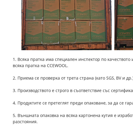
1. Всяка пратка има специален инспектор по качеството 
всяка пратка на CCEWOOL.
2. Приема се проверка от трета страна (като SGS, BV и др.)
3. Производството е строго в съответствие със сертифик
4. Продуктите се претеглят преди опаковане, за да се га
5. Външната опаковка на всяка картонена кутия е израбо
разстояния.