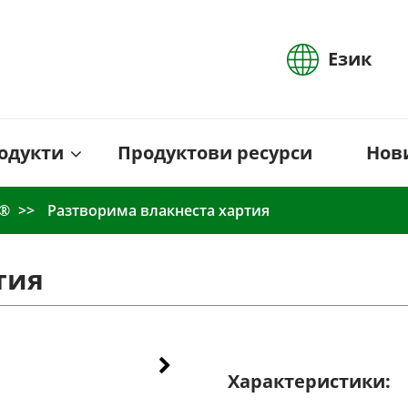
Език
одукти
Продуктови ресурси
Нов
L®
Разтворима влакнеста хартия
тия
Характеристики: