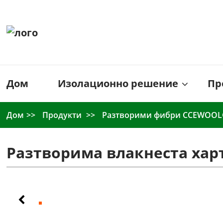
Дом
Изолационно решение
Пр
Дом
Продукти
Разтворими фибри CCEWOO
Разтворима влакнеста хар