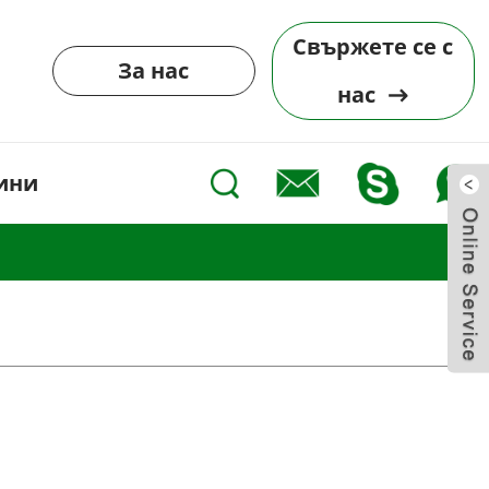
Свържете се с
За нас
нас
ини