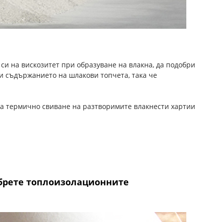
си на вискозитет при образуване на влакна, да подобри
ли съдържанието на шлакови топчета, така че
 на термично свиване на разтворимите влакнести хартии
обрете топлоизолационните