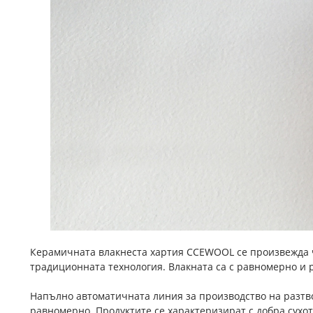
Керамичната влакнеста хартия CCEWOOL се произвежда ч
традиционната технология. Влакната са с равномерно и 
Напълно автоматичната линия за производство на разтв
равномерно. Продуктите се характеризират с добра сухота