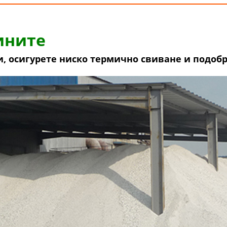
ините
 осигурете ниско термично свиване и подобр