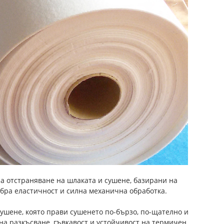
а отстраняване на шлаката и сушене, базирани на
обра еластичност и силна механична обработка.
ушене, която прави сушенето по-бързо, по-щателно и
 на разкъсване, гъвкавост и устойчивост на термичен