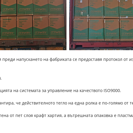
и преди напускането на фабриката се предоставя протокол от из
.
ацията на системата за управление на качеството ISO9000.
рантира, че действителното тегло на една ролка е по-голямо от 
тена от пет слоя крафт хартия, а вътрешната опаковка е пласт