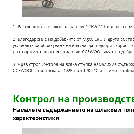
1. Разтворимата влакнеста хартия CCEWOOL използва ви
2. Благодарение на добавките от MgO, CaO и други съст
условията за образуване на влакна, да подобри скоростт
разтворимите влакнести хартии CCEWOOL имат по-добра 
3. Чрез строг контрол на всяка стъпка намалихме съдър
CCEWOOL е по-ниска от 1,5% при 1200 ℃ и те имат стаби
Контрол на производст
Намалете съдържанието на шлакови топк
характеристики