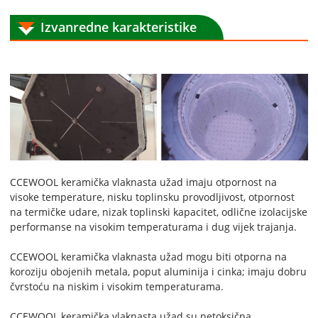
Izvanredne karakteristike
CCEWOOL keramička vlaknasta užad imaju otpornost na
visoke temperature, nisku toplinsku provodljivost, otpornost
na termičke udare, nizak toplinski kapacitet, odlične izolacijske
performanse na visokim temperaturama i dug vijek trajanja.
CCEWOOL keramička vlaknasta užad mogu biti otporna na
koroziju obojenih metala, poput aluminija i cinka; imaju dobru
čvrstoću na niskim i visokim temperaturama.
CCEWOOL keramička vlaknasta užad su netoksična,