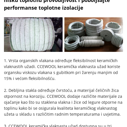
nisku toplotnu provodljivost i poboljšajte
performanse toplotne izolacije
1. Vrsta organskih vlakana određuje fleksibilnost keramičkih
vlaknastih užadi. CCEWOOL keramička vlaknasta užad koriste
organsku viskozu vlakana s gubitkom pri žarenju manjim od
15% i većom fleksibilnošću.
2. Debljina stakla određuje čvrstoću, a materijal čeličnih žica
otpornost na koroziju. CCEWOOL dodaje različite materijale za
ojačanje kao što su staklena vlakna i žice od legure otporne na
toplinu kako bi se osigurala kvaliteta keramičkog vlaknastog
užeta u skladu s različitim radnim temperaturama i uvjetima.
3. CCEWOOL keramička vlaknasta užad dostupna su u tri