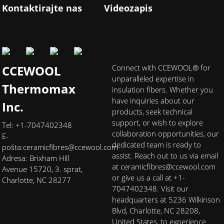
Kontaktirajte nas
Videozapis
CCEWOOL
Connect with CCEWOOL® for
unparalleled expertise in
Thermomax
insulation fibers. Whether you
have inquiries about our
Inc.
products, seek technical
support, or wish to explore
Tel: +1-7047402348
collaboration opportunities, our
E-
dedicated team is ready to
pošta:
ceramicfibres@ccewool.com
assist. Reach out to us via email
Adresa: Brixham Hill
at ceramicfibres@ccewool.com
Avenue 15720, 3. sprat,
or give us a call at +1-
Charlotte, NC 28277
7047402348. Visit our
headquarters at 5236 Wilkinson
Blvd, Charlotte, NC 28208,
United States, to experience