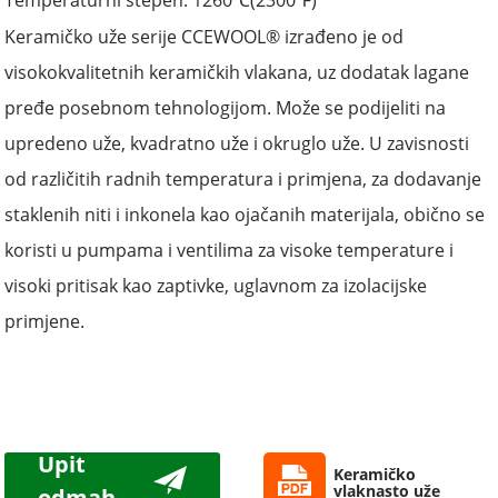
Temperaturni stepen: 1260
(
2300
)
℃
℉
Keramičko uže serije CCEWOOL® izrađeno je od
visokokvalitetnih keramičkih vlakana, uz dodatak lagane
pređe posebnom tehnologijom. Može se podijeliti na
upredeno uže, kvadratno uže i okruglo uže. U zavisnosti
od različitih radnih temperatura i primjena, za dodavanje
staklenih niti i inkonela kao ojačanih materijala, obično se
koristi u pumpama i ventilima za visoke temperature i
visoki pritisak kao zaptivke, uglavnom za izolacijske
primjene.
Upit
Keramičko
vlaknasto uže
odmah