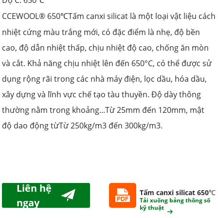
Độ C: 650
℃
CCEWOOL® 650
Tấm canxi silicat là một loại vật liệu cách
℃
nhiệt cứng màu trắng mới, có đặc điểm là nhẹ, độ bền
cao, độ dẫn nhiệt thấp, chịu nhiệt độ cao, chống ăn mòn
và cắt. Khả năng chịu nhiệt lên đến 650°C, có thể được sử
dụng rộng rãi trong các nhà máy điện, lọc dầu, hóa dầu,
xây dựng và lĩnh vực chế tạo tàu thuyền. Độ dày thông
thường nằm trong khoảng...
Từ 25mm đến 120mm
, mật
độ dao động từ
Từ 250kg/m3 đến 300kg/m3.
Liên hệ
Tấm canxi silicat 650℃
ngay
Tải xuống bảng thông số
kỹ thuật