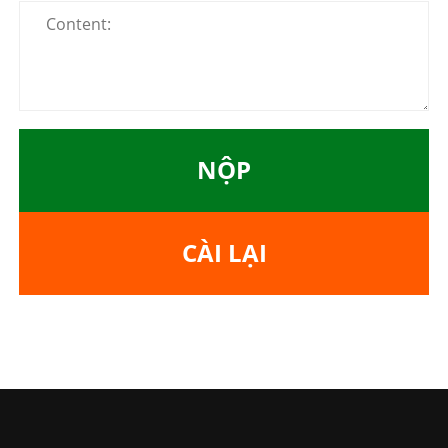
NỘP
CÀI LẠI