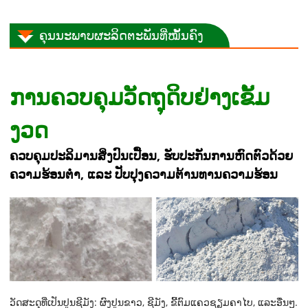
ຄຸນນະພາບຜະລິດຕະພັນທີ່ໝັ້ນຄົງ
ການຄວບຄຸມວັດຖຸດິບຢ່າງເຂັ້ມ
ງວດ
ຄວບຄຸມປະລິມານສິ່ງປົນເປື້ອນ, ຮັບປະກັນການຫົດຕົວດ້ວຍ
ຄວາມຮ້ອນຕໍ່າ, ແລະ ປັບປຸງຄວາມຕ້ານທານຄວາມຮ້ອນ
ວັດສະດຸທີ່ເປັນປູນຊີມັງ: ຜົງປູນຂາວ, ຊີມັງ, ຂີ້ຕົມແຄວຊຽມຄາໄບ, ແລະອື່ນໆ.