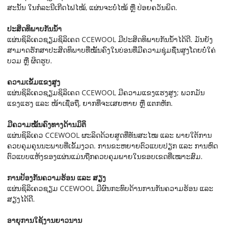
ສະນັ້ນ ໃນກໍລະນີເກີດໄຟໄໝ້, ແຜ່ນຈະບໍ່ໄໝ້ ຫຼື ປ່ອຍຄວັນພິດ.
ປະສິດທິພາບກັນນ້ຳ
ແຜ່ນຊິລິເຄວຊຽມຊິລິເຄດ CCEWOOL ມີປະສິດທິພາບກັນນ້ຳໄດ້ດີ. ມັນຍັງ
ສາມາດຮັກສາປະສິດທິພາບທີ່ໝັ້ນຄົງໃນບ່ອນທີ່ມີຄວາມຊຸ່ມຊື່ນສູງໂດຍບໍ່ໃຄ່
ບວມ ຫຼື ຜິດຮູບ.
ຄວາມເຂັ້ມແຂງສູງ
ແຜ່ນຊິລິເຄວຊຽມຊິລິເຄດ CCEWOOL ມີຄວາມແຂງແຮງສູງ; ພວກມັນ
ແຂງແຮງ ແລະ ໜ້າເຊື່ອຖື, ຍາກທີ່ຈະເສຍຫາຍ ຫຼື ແຕກຫັກ.
ມີຄວາມໝັ້ນຄົງທາງດ້ານມິຕິ
ແຜ່ນຊິລິເຄວ CCEWOOL ຜະລິດດ້ວຍສູດທີ່ທັນສະໄໝ ແລະ ພາຍໃຕ້ການ
ຄວບຄຸມຄຸນນະພາບທີ່ເຂັ້ມງວດ. ການຂະຫຍາຍຕົວແບບປຽກ ແລະ ການຫົດ
ຕົວແບບແຫ້ງຂອງແຜ່ນແມ່ນຖືກຄວບຄຸມພາຍໃນຂອບເຂດທີ່ເໝາະສົມ.
ການປ້ອງກັນຄວາມຮ້ອນ ແລະ ສຽງ
ແຜ່ນຊິລິເຄວຊຽມ CCEWOOL ມີຜົນກະທົບດ້ານການກັນຄວາມຮ້ອນ ແລະ
ສຽງໄດ້ດີ.
ອາຍຸການໃຊ້ງານຍາວນານ