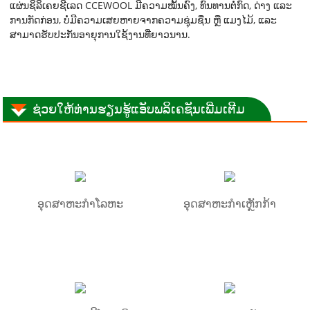
ແຜ່ນຊິລິເຄຍຊີເລດ CCEWOOL ມີຄວາມໝັ້ນຄົງ, ທົນທານຕໍ່ກົດ, ດ່າງ ແລະ
ການກັດກ່ອນ, ບໍ່ມີຄວາມເສຍຫາຍຈາກຄວາມຊຸ່ມຊື່ນ ຫຼື ແມງໄມ້, ແລະ
ສາມາດຮັບປະກັນອາຍຸການໃຊ້ງານທີ່ຍາວນານ.
ຊ່ວຍໃຫ້ທ່ານຮຽນຮູ້ແອັບພລິເຄຊັນເພີ່ມເຕີມ
ອຸດສາຫະກຳໂລຫະ
ອຸດສາຫະກຳເຫຼັກກ້າ