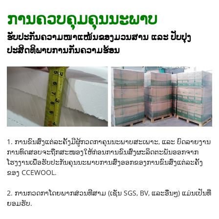
ການຄວບຄຸມຄຸນນະພາບ
ຮັບປະກັນຄວາມໜາແໜ້ນຂອງມວນສານ ແລະ ປັບປຸງ
ປະສິດທິພາບການກັນຄວາມຮ້ອນ
1. ການຂົນສົ່ງແຕ່ລະຄັ້ງມີຜູ້ກວດກາຄຸນນະພາບສະເພາະ, ແລະ ບົດລາຍງານ
ການທົດສອບຈະຖືກສະໜອງໃຫ້ກ່ອນການຂົນສົ່ງຜະລິດຕະພັນອອກຈາກ
ໂຮງງານເພື່ອຮັບປະກັນຄຸນນະພາບການສົ່ງອອກຂອງການຂົນສົ່ງແຕ່ລະຄັ້ງ
ຂອງ CCEWOOL.
2. ການກວດກາໂດຍພາກສ່ວນທີສາມ (ເຊັ່ນ SGS, BV, ແລະອື່ນໆ) ແມ່ນເປັນທີ່
ຍອມຮັບ.