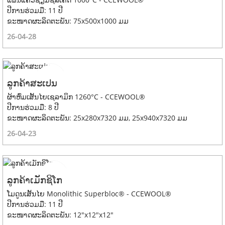
ປີການຮ່ວມມື: 11 ປີ
ຂະໜາດຜະລິດຕະພັນ: 75x500x1000 ມມ
26-04-28
ລູກຄ້າສະເປນ
ຜ້າຫົ່ມເສັ້ນໄຍເຊລາມິກ 1260°C - CCEWOOL®
ປີການຮ່ວມມື: 8 ປີ
ຂະໜາດຜະລິດຕະພັນ: 25x280x7320 ມມ, 25x940x7320 ມມ
26-04-23
ລູກຄ້າເມັກຊິໂກ
ໂມດູນເສັ້ນໄຍ Monolithic Superbloc® - CCEWOOL®
ປີການຮ່ວມມື: 11 ປີ
ຂະໜາດຜະລິດຕະພັນ: 12"x12"x12"