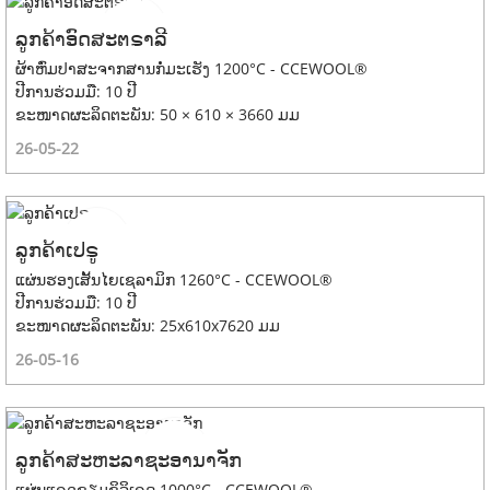
ລູກຄ້າອົດສະຕຣາລີ
ຜ້າຫົ່ມປາສະຈາກສານກໍ່ມະເຮັງ 1200°C - CCEWOOL®
ປີການຮ່ວມມື: 10 ປີ
ຂະໜາດຜະລິດຕະພັນ: 50 × 610 × 3660 ມມ
26-05-22
ລູກຄ້າເປຣູ
ແຜ່ນຮອງເສັ້ນໄຍເຊລາມິກ 1260°C - CCEWOOL®
ປີການຮ່ວມມື: 10 ປີ
ຂະໜາດຜະລິດຕະພັນ: 25x610x7620 ມມ
26-05-16
ລູກຄ້າສະຫະລາຊະອານາຈັກ
ແຜ່ນແຄວຊຽມຊິລິເຄດ 1000°C - CCEWOOL®