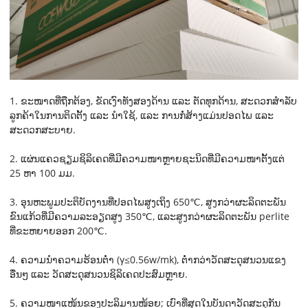
1. ຂະໜາດທີ່ຖືກຕ້ອງ, ຂັດເງົາທັງສອງດ້ານ ແລະ ຕັດທຸກດ້ານ, ສະດວກສຳລັບ
ລູກຄ້າໃນການຕິດຕັ້ງ ແລະ ນຳໃຊ້, ແລະ ການກໍ່ສ້າງແມ່ນປອດໄພ ແລະ
ສະດວກສະບາຍ.
2. ແຜ່ນແຄວຊຽມຊິລິເຄດທີ່ມີຄວາມໜາຫຼາຍຊະນິດທີ່ມີຄວາມໜາຕັ້ງແຕ່
25 ຫາ 100 ມມ.
3. ອຸນຫະພູມປະຕິບັດງານທີ່ປອດໄພສູງເຖິງ 650℃, ສູງກວ່າຜະລິດຕະພັນ
ຂົນແກ້ວທີ່ມີຄວາມລະອຽດສູງ 350℃, ແລະສູງກວ່າຜະລິດຕະພັນ perlite
ທີ່ຂະຫຍາຍອອກ 200℃.
4. ຄວາມນຳຄວາມຮ້ອນຕ່ຳ (γ≤0.56w/mk), ຕ່ຳກວ່າວັດສະດຸສນວນແຂງ
ອື່ນໆ ແລະ ວັດສະດຸສນວນຊິລິເຄດປະສົມຫຼາຍ.
5. ຄວາມໜາແໜ້ນຂອງປະລິມານໜ້ອຍ; ເບົາທີ່ສຸດໃນບັນດາວັດສະດຸກັນ