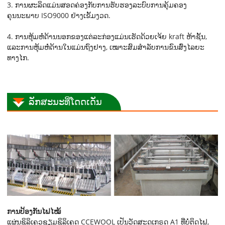
3. ການຜະລິດແມ່ນສອດຄ່ອງກັບການຮັບຮອງລະບົບການຄຸ້ມຄອງ
ຄຸນນະພາບ ISO9000 ຢ່າງເຂັ້ມງວດ.
4. ການຫຸ້ມຫໍ່ດ້ານນອກຂອງແຕ່ລະກ່ອງແມ່ນເຮັດດ້ວຍເຈ້ຍ kraft ຫ້າຊັ້ນ,
ແລະການຫຸ້ມຫໍ່ດ້ານໃນແມ່ນຖົງຢາງ, ເໝາະສົມສຳລັບການຂົນສົ່ງໄລຍະ
ທາງໄກ.
ລັກສະນະທີ່ໂດດເດັ່ນ
ການປ້ອງກັນໄຟໄໝ້
ແຜ່ນຊິລິເຄວຊຽມຊິລິເຄດ CCEWOOL ເປັນວັດສະດຸເກຣດ A1 ທີ່ບໍ່ຕິດໄຟ,