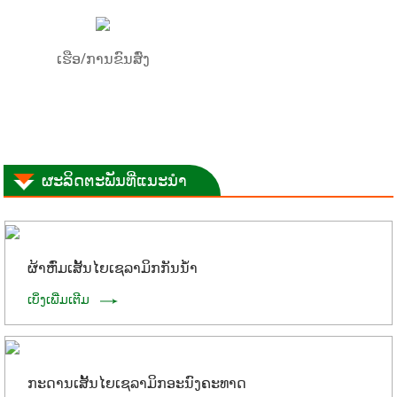
ເຮືອ/ການຂົນສົ່ງ
ຜະລິດຕະພັນທີ່ແນະນຳ
ຜ້າຫົ່ມເສັ້ນໄຍເຊລາມິກກັນນໍ້າ
ເບິ່ງເພີ່ມເຕີມ
ກະດານເສັ້ນໄຍເຊລາມິກອະນົງຄະທາດ