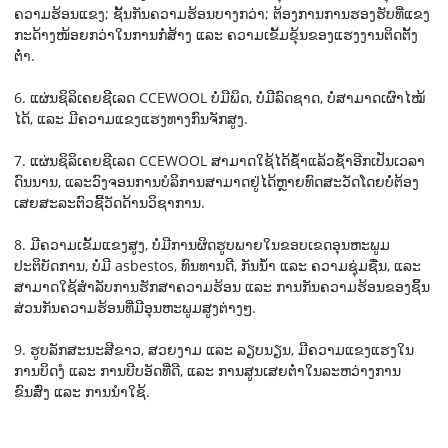
ຄວາມຮ້ອນແຂງ; ຊັ້ນກັນຄວາມຮ້ອນບາງກວ່າ; ຕ້ອງການການຮອງຮັບທີ່ແຂງ
ກະດ້າງໜ້ອຍກວ່າໃນການກໍ່ສ້າງ ແລະ ຄວາມເຂັ້ມຂຸ້ນຂອງແຮງງານຕິດຕັ້ງ
ຕ່ຳ.
6. ແຜ່ນຊິລິເຄຍຊີເລດ CCEWOOL ບໍ່ມີພິດ, ບໍ່ມີລົດຊາດ, ບໍ່ສາມາດເຜົາໄໝ້
ໄດ້, ແລະ ມີຄວາມແຂງແຮງທາງກົນຈັກສູງ.
7. ແຜ່ນຊິລິເຄຍຊີເລດ CCEWOOL ສາມາດໃຊ້ໄດ້ຊ້ຳແລ້ວຊ້ຳອີກເປັນເວລາ
ດົນນານ, ແລະວົງຈອນການບໍລິການສາມາດຢູ່ໄດ້ຫຼາຍທົດສະວັດໂດຍບໍ່ຕ້ອງ
ເສຍສະລະຕົວຊີ້ວັດດ້ານວິຊາການ.
8. ມີຄວາມເຂັ້ມແຂງສູງ, ບໍ່ມີການຜິດຮູບພາຍໃນຂອບເຂດອຸນຫະພູມ
ປະຕິບັດການ, ບໍ່ມີ asbestos, ທົນທານດີ, ກັນນໍ້າ ແລະ ຄວາມຊຸ່ມຊື່ນ, ແລະ
ສາມາດໃຊ້ສໍາລັບການຮັກສາຄວາມຮ້ອນ ແລະ ການກັນຄວາມຮ້ອນຂອງຊິ້ນ
ສ່ວນກັນຄວາມຮ້ອນທີ່ມີອຸນຫະພູມສູງຕ່າງໆ.
9. ຮູບລັກສະນະສີຂາວ, ສວຍງາມ ແລະ ລຽບນຽນ, ມີຄວາມແຂງແຮງໃນ
ການບິດງໍ ແລະ ການບີບອັດທີ່ດີ, ແລະ ການສູນເສຍຕໍ່າໃນລະຫວ່າງການ
ຂົນສົ່ງ ແລະ ການນຳໃຊ້.