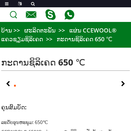
ບ້ານ
ຜະລິດຕະພັນ
ແຜ່ນ CCEWOOL®
ແຄວຊຽມຊິລິເຄດ
ກະດານຊິລິເຄດ 650 ℃
ກະດານຊິລິເຄດ 650 ℃
ຄຸນສົມບັດ:
ລະດັບອຸນຫະພູມ: 650
℃