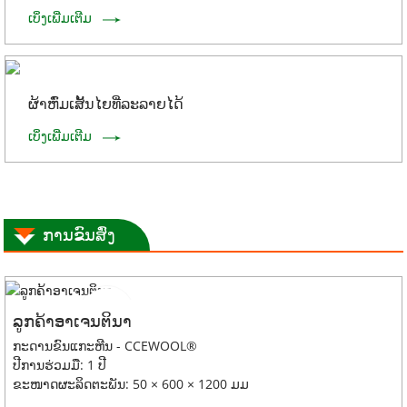
ເບິ່ງເພີ່ມເຕີມ
ຜ້າຫົ່ມເສັ້ນໄຍທີ່ລະລາຍໄດ້
ເບິ່ງເພີ່ມເຕີມ
ການຂົນສົ່ງ
ລູກຄ້າອາເຈນຕິນາ
ກະດານຂົນແກະຫີນ - CCEWOOL®
ປີການຮ່ວມມື: 1 ປີ
ຂະໜາດຜະລິດຕະພັນ: 50 × 600 × 1200 ມມ