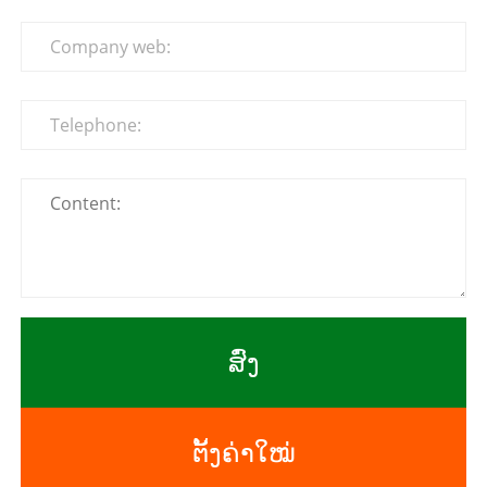
ສົ່ງ
ຕັ້ງຄ່າໃໝ່