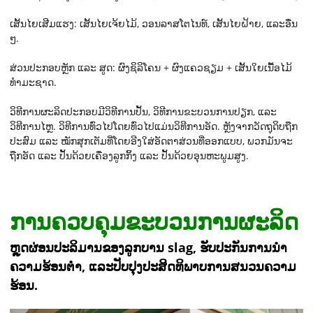
ເສັ້ນໄຍເສີມແຮງ: ເສັ້ນໄຍເຈ້ຍໄມ້, ວອນລາສໂຕໄນທ໌, ເສັ້ນໄຍຝ້າຍ, ແລະອື່ນ
ໆ.
ສ່ວນປະກອບຫຼັກ ແລະ ສູດ: ຜົງຊິລິໂຄນ + ຜົງແຄວຊຽມ + ເສັ້ນໃຍເນື້ອໄມ້
ທຳມະຊາດ.
ວິທີການຜະລິດປະກອບມີວິທີການປັ້ນ, ວິທີການຂະບວນການປຽກ, ແລະ
ວິທີການໄຫຼ. ວິທີການທົ່ວໄປໂດຍທົ່ວໄປແມ່ນວິທີການອັດ. ຫຼັງຈາກວັດຖຸດິບຖືກ
ປະສົມ ແລະ ໝັກສຸກເຕັມທີ່ໂດຍອີງໃສ່ອັດຕາສ່ວນທີ່ອອກແບບ, ພວກມັນຈະ
ຖືກອັດ ແລະ ປັ້ນດ້ວຍເຄື່ອງລູກກິ້ງ ແລະ ປັ້ນດ້ວຍອຸນຫະພູມສູງ.
ການຄວບຄຸມຂະບວນການຜະລິດ
ຫຼຸດຜ່ອນປະລິມານຂອງລູກບານ slag, ຮັບປະກັນການນຳ
ຄວາມຮ້ອນຕໍ່າ, ແລະປັບປຸງປະສິດທິພາບການສນວນຄວາມ
ຮ້ອນ.