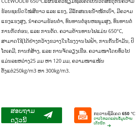
CCEWOOL® 650
ແຜ່ນແຄວຊຽມຊິລິເຄດເປັນວັດສະດຸກັນຄວາມ
℃
ຮ້ອນຊະນິດໃໝ່ສີຂາວ ແລະ ແຂງ, ມີລັກສະນະນ້ຳໜັກເບົາ, ມີຄວາມ
ແຂງແຮງສູງ, ນຳຄວາມຮ້ອນຕ່ຳ, ທົນທານຕໍ່ອຸນຫະພູມສູງ, ທົນທານຕໍ່
ການກັດກ່ອນ, ແລະ ການຕັດ. ຄວາມຕ້ານທານໄຟແມ່ນ 650°C,
ສາມາດໃຊ້ໄດ້ຢ່າງກວ້າງຂວາງໃນໂຮງງານໄຟຟ້າ, ການກັ່ນນ້ຳມັນ, ປິ
ໂຕເຄມີ, ການກໍ່ສ້າງ, ແລະ ການຈັດລຽງເຮືອ. ຄວາມໜາໂດຍທົ່ວໄປ
ແມ່ນລະຫວ່າງ
25 ມມ ຫາ 120 ມມ
, ຄວາມໜາແໜ້ນ
ຕັ້ງແຕ່
250kg/m3 ຫາ 300kg/m3.
ສອບຖາມ
ກະດານຊິລິເຄດ 650 ℃
ດຽວນີ້
ດາວໂຫລດແຜ່ນຂໍ້ມູນດ້ານ
ເຕັກນິກ