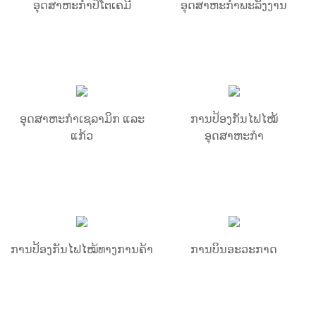
ອຸດສາຫະກຳປິໂຕເຄມີ
ອຸດສາຫະກຳພະລັງງານ
ອຸດສາຫະກຳເຊລາມິກ ແລະ
ການປ້ອງກັນໄຟໄໝ້
ແກ້ວ
ອຸດສາຫະກຳ
ການປ້ອງກັນໄຟໄໝ້ທາງການຄ້າ
ການບິນອະວະກາດ