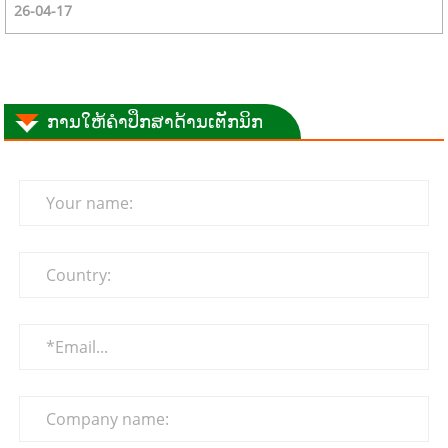
26-04-17
ການໃຫ້ຄຳປຶກສາດ້ານເຕັກນິກ