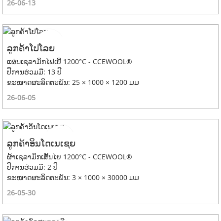
26-06-13
ລູກຄ້າໂປໂລຍ
ແຜ່ນເຊລາມິກໄຟເບີ 1200°C - CCEWOOL®
ປີການຮ່ວມມື: 13 ປີ
ຂະໜາດຜະລິດຕະພັນ: 25 × 1000 × 1200 ມມ
26-06-05
ລູກຄ້າອິນໂດເນເຊຍ
ຜ້າເຊລາມິກເສັ້ນໄຍ 1200°C - CCEWOOL®
ປີການຮ່ວມມື: 2 ປີ
ຂະໜາດຜະລິດຕະພັນ: 3 × 1000 × 30000 ມມ
26-05-30