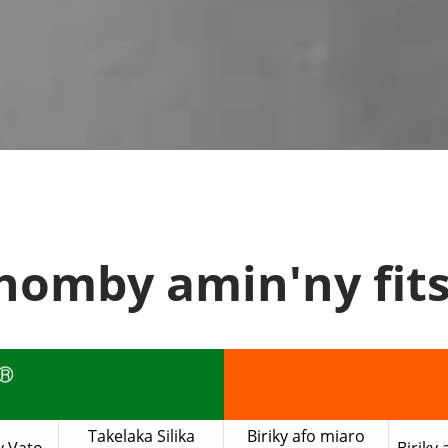
omby amin'ny fits
Takelaka Silika
Biriky afo miaro