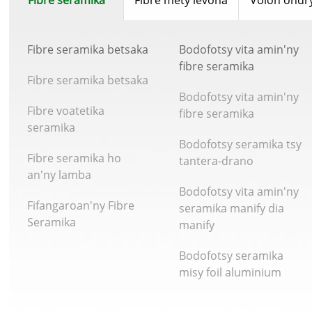
Fibre seramika
Fibre mety levona
Volon'ondr
Fibre seramika betsaka
Bodofotsy vita amin'ny
fibre seramika
Fibre seramika betsaka
Bodofotsy vita amin'ny
Fibre voatetika
fibre seramika
seramika
Bodofotsy seramika tsy
Fibre seramika ho
tantera-drano
an'ny lamba
Bodofotsy vita amin'ny
Fifangaroan'ny Fibre
seramika manify dia
Seramika
manify
Bodofotsy seramika
misy foil aluminium