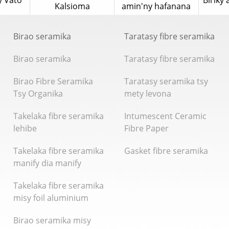
y Vato
Biriky
Kalsioma
amin'ny hafanana
Birao seramika
Taratasy fibre seramika
Birao seramika
Taratasy fibre seramika
Birao Fibre Seramika
Taratasy seramika tsy
Tsy Organika
mety levona
Takelaka fibre seramika
Intumescent Ceramic
lehibe
Fibre Paper
Takelaka fibre seramika
Gasket fibre seramika
manify dia manify
Takelaka fibre seramika
misy foil aluminium
Birao seramika misy