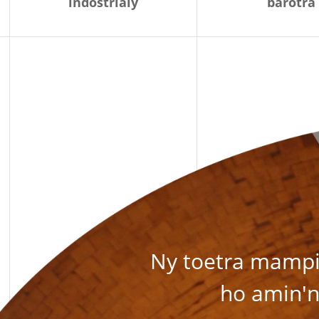
indostrialy
barotra
Ny toetra mampi
ho amin'n