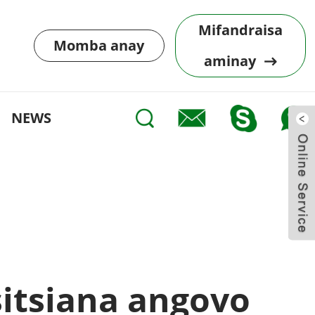
Mifandraisa
Momba anay
aminay
NEWS
ng
Stability
itsiana angovo