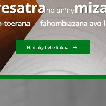
esatra
miz
ho an'ny
n-toerana
fahombiazana avo l
Hamaky bebe kokoa