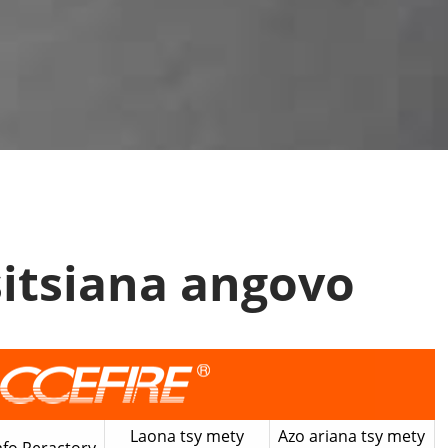
itsiana angovo
Laona tsy mety
Azo ariana tsy mety