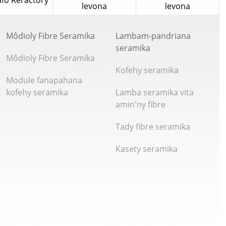
 afo Reractory
levona
levona
Môdioly Fibre Seramika
Lambam-pandriana
seramika
Môdioly Fibre Seramika
Kofehy seramika
Module fanapahana
kofehy seramika
Lamba seramika vita
amin'ny fibre
Tady fibre seramika
Kasety seramika