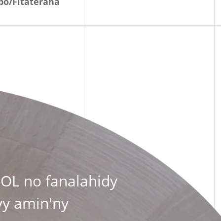
o/Fitaterana
OL no fanalahidy
vy amin'ny