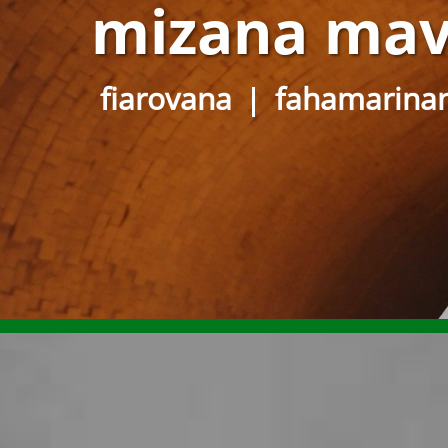
mizana mav
fiarovana
fahamarina