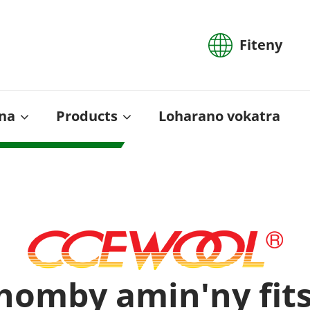
Fiteny
cy of industrial furnaces.
ôna
Products
Loharano vokatra
Energy-Savi
omby amin'ny fits