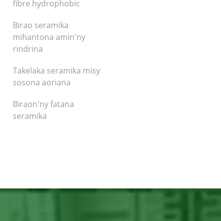
fibre hydrophobic
Birao seramika
mihantona amin'ny
rindrina
Takelaka seramika misy
sosona aoriana
Biraon'ny fatana
seramika