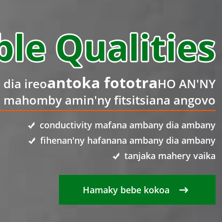
antoka fototra
dia ireo
HO AN'NY
 mahomby amin'ny fitsitsiana angovo
conductivity mafana ambany dia ambany
fihenan'ny hafanana ambany dia ambany
tanjaka mahery vaika
Hamaky bebe kokoa