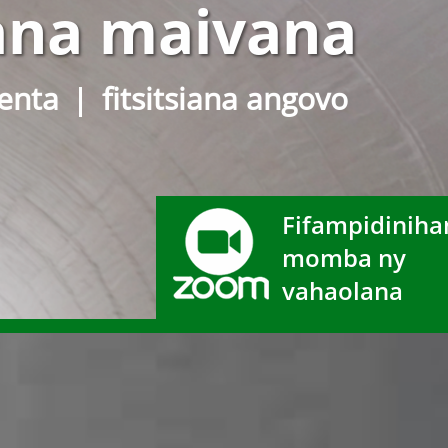
ana maivana
enta
fitsitsiana angovo
Fifampidiniha
momba ny
vahaolana