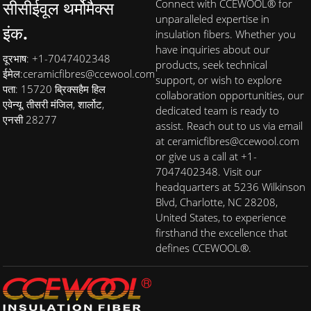
सीसीईवूल थर्मोमैक्स
Connect with CCEWOOL® for
unparalleled expertise in
इंक.
insulation fibers. Whether you
have inquiries about our
दूरभाष: +1-7047402348
products, seek technical
ईमेल:
ceramicfibres@ccewool.com
support, or wish to explore
पता: 15720 ब्रिक्सहैम हिल
collaboration opportunities, our
एवेन्यू, तीसरी मंजिल, शार्लोट,
dedicated team is ready to
एनसी 28277
assist. Reach out to us via email
at ceramicfibres@ccewool.com
or give us a call at +1-
7047402348. Visit our
headquarters at 5236 Wilkinson
Blvd, Charlotte, NC 28208,
United States, to experience
firsthand the excellence that
defines CCEWOOL®.