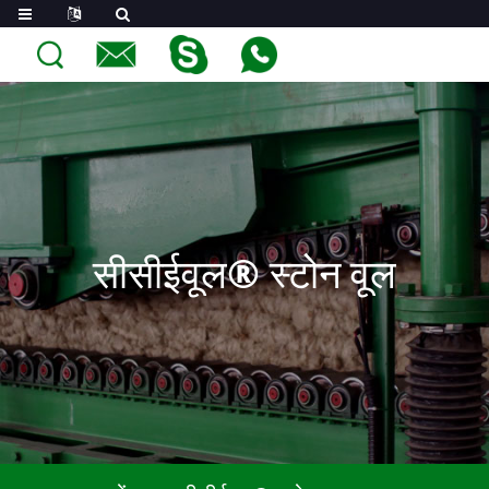
सीसीईवूल® स्टोन वूल