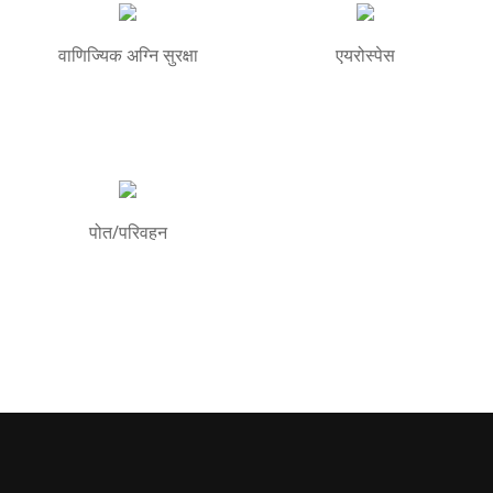
वाणिज्यिक अग्नि सुरक्षा
एयरोस्पेस
पोत/परिवहन