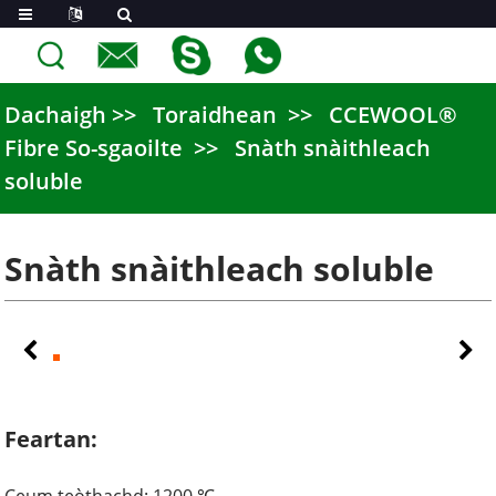
Dachaigh
Toraidhean
CCEWOOL®
Fibre So-sgaoilte
Snàth snàithleach
soluble
Snàth snàithleach soluble
Feartan: