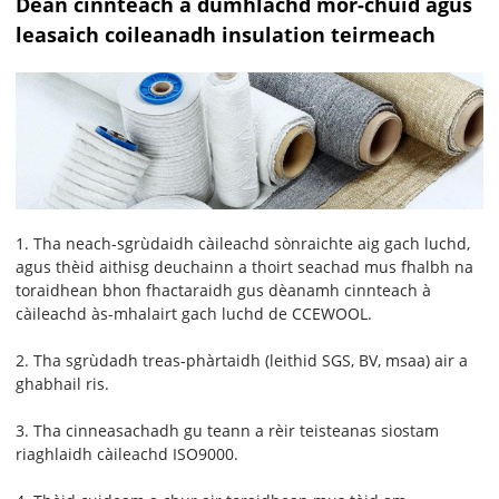
Dèan cinnteach à dùmhlachd mòr-chuid agus
leasaich coileanadh insulation teirmeach
1. Tha neach-sgrùdaidh càileachd sònraichte aig gach luchd,
agus thèid aithisg deuchainn a thoirt seachad mus fhalbh na
toraidhean bhon fhactaraidh gus dèanamh cinnteach à
càileachd às-mhalairt gach luchd de CCEWOOL.
2. Tha sgrùdadh treas-phàrtaidh (leithid SGS, BV, msaa) air a
ghabhail ris.
3. Tha cinneasachadh gu teann a rèir teisteanas siostam
riaghlaidh càileachd ISO9000.