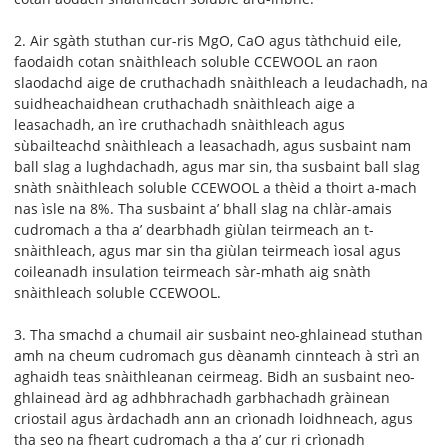
2. Air sgàth stuthan cur-ris MgO, CaO agus tàthchuid eile,
faodaidh cotan snàithleach soluble CCEWOOL an raon
slaodachd aige de cruthachadh snàithleach a leudachadh, na
suidheachaidhean cruthachadh snàithleach aige a
leasachadh, an ìre cruthachadh snàithleach agus
sùbailteachd snàithleach a leasachadh, agus susbaint nam
ball slag a lughdachadh, agus mar sin, tha susbaint ball slag
snàth snàithleach soluble CCEWOOL a thèid a thoirt a-mach
nas ìsle na 8%. Tha susbaint a’ bhall slag na chlàr-amais
cudromach a tha a’ dearbhadh giùlan teirmeach an t-
snàithleach, agus mar sin tha giùlan teirmeach ìosal agus
coileanadh insulation teirmeach sàr-mhath aig snàth
snàithleach soluble CCEWOOL.
3. Tha smachd a chumail air susbaint neo-ghlainead stuthan
amh na cheum cudromach gus dèanamh cinnteach à strì an
aghaidh teas snàithleanan ceirmeag. Bidh an susbaint neo-
ghlainead àrd ag adhbhrachadh garbhachadh gràinean
criostail agus àrdachadh ann an crìonadh loidhneach, agus
tha seo na fheart cudromach a tha a’ cur ri crìonadh