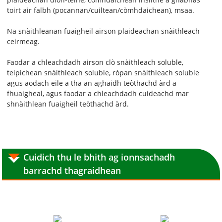
toirt air falbh (pocannan/cuiltean/còmhdaichean), msaa.
Na snàithleanan fuaigheil airson plaideachan snàithleach
ceirmeag.
Faodar a chleachdadh airson clò snàithleach soluble,
teipichean snàithleach soluble, ròpan snàithleach soluble
agus aodach eile a tha an aghaidh teòthachd àrd a
fhuaigheal, agus faodar a chleachdadh cuideachd mar
shnàithlean fuaigheil teòthachd àrd.
Cuidich thu le bhith ag ionnsachadh
barrachd thagraidhean