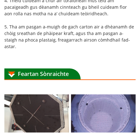
4. Thèid cuideam a chur air toraidhean mus tèid am
pacaigeadh gus dèanamh cinnteach gu bheil cuideam fìor
aon rolla nas motha na a’ chuideam teòiridheach.
5. Tha am pasgan a-muigh de gach carton air a dhèanamh de
chòig sreathan de phàipear kraft, agus tha am pasgan a-
staigh na phoca plastaig, freagarrach airson còmhdhail fad-
astar.
Feartan Sònraichte