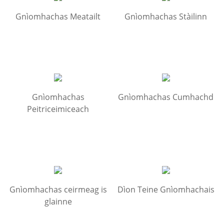
Gnìomhachas Meatailt
Gnìomhachas Stàilinn
Gnìomhachas
Gnìomhachas Cumhachd
Peitriceimiceach
Gnìomhachas ceirmeag is
Dìon Teine Gnìomhachais
glainne