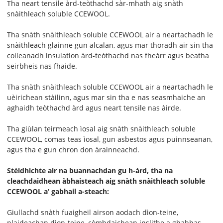
Tha neart tensile àrd-teòthachd sàr-mhath aig snàth
snàithleach soluble CCEWOOL.
Tha snàth snàithleach soluble CCEWOOL air a neartachadh le
snàithleach glainne gun alcalan, agus mar thoradh air sin tha
coileanadh insulation àrd-teòthachd nas fheàrr agus beatha
seirbheis nas fhaide.
Tha snàth snàithleach soluble CCEWOOL air a neartachadh le
uèirichean stàilinn, agus mar sin tha e nas seasmhaiche an
aghaidh teòthachd àrd agus neart tensile nas àirde.
Tha giùlan teirmeach ìosal aig snàth snàithleach soluble
CCEWOOL, comas teas ìosal, gun asbestos agus puinnseanan,
agus tha e gun chron don àrainneachd.
Stèidhichte air na buannachdan gu h-àrd, tha na
cleachdaidhean àbhaisteach aig snàth snàithleach soluble
CCEWOOL a’ gabhail a-steach:
Giullachd snàth fuaigheil airson aodach dìon-teine,
plaideachan dìon-teine, còmhdaichean inslithe a ghabhas