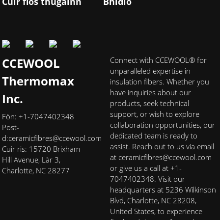
Cuir fios thugainn
Bhidio
CCEWOOL
Connect with CCEWOOL® for
unparalleled expertise in
Thermomax
insulation fibers. Whether you
have inquiries about our
Inc.
products, seek technical
support, or wish to explore
Fòn: +1-7047402348
collaboration opportunities, our
Post-
dedicated team is ready to
d:
ceramicfibres@ccewool.com
assist. Reach out to us via email
Cuir ris: 15720 Brixham
at ceramicfibres@ccewool.com
Hill Avenue, Làr 3,
or give us a call at +1-
Charlotte, NC 28277
7047402348. Visit our
headquarters at 5236 Wilkinson
Blvd, Charlotte, NC 28208,
United States, to experience