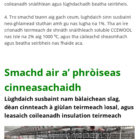
coileanadh snàithlean agus lùghdachadh beatha seirbheis.
4. Tro smachd teann aig gach ceum, lughdaich sinn susbaint
neo-ghlainead stuthan amh gu nas lugha na 1%. Tha an ìre
crìonadh teirmeach de shnàth snàithleach soluble CCEWOOL
nas ìsle na 2% aig 1000 ℃, agus tha càileachd sheasmhach
agus beatha seirbheis nas fhaide aca.
Smachd air a’ phròiseas
cinneasachaidh
Lùghdaich susbaint nam bàlaichean slag,
dèan cinnteach à giùlan teirmeach ìosal, agus
leasaich coileanadh insulation teirmeach