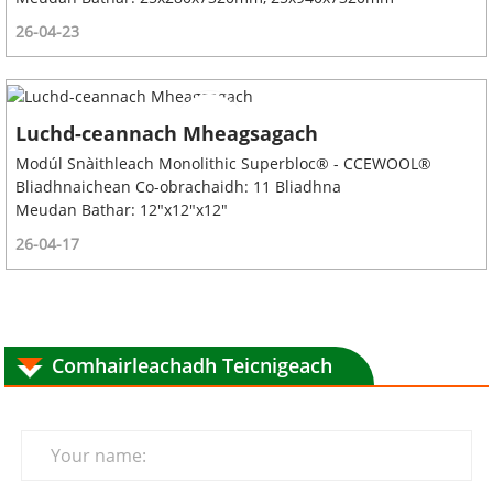
26-04-23
Luchd-ceannach Mheagsagach
Modúl Snàithleach Monolithic Superbloc® - CCEWOOL®
Bliadhnaichean Co-obrachaidh: 11 Bliadhna
Meudan Bathar: 12"x12"x12"
26-04-17
Comhairleachadh Teicnigeach