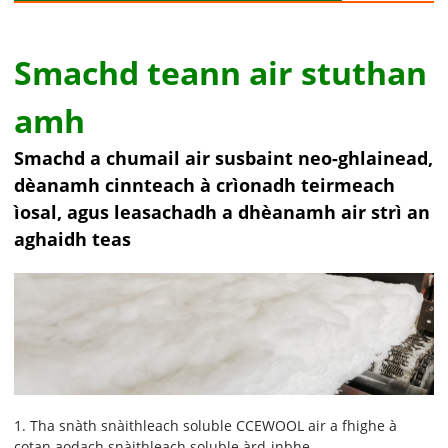
Smachd teann air stuthan
amh
Smachd a chumail air susbaint neo-ghlainead,
dèanamh cinnteach à crìonadh teirmeach
ìosal, agus leasachadh a dhèanamh air strì an
aghaidh teas
1. Tha snàth snàithleach soluble CCEWOOL air a fhighe à
cotan aodach snàithleach soluble àrd-inbhe.