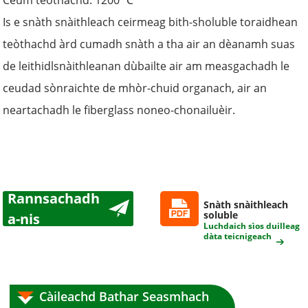
Ceum teòthachd: 1200 ℃
Is e snàth snàithleach ceirmeag bith-sholuble toraidhean
teòthachd àrd cumadh snàth a tha air an dèanamh suas
de leithid
l
snàithleanan dùbailte air am measgachadh le
ceudad sònraichte de mhòr-chuid organach, air an
neartachadh le fiberglass no
neo-chonail
uèir.
Rannsachadh
Snàth snàithleach
soluble
a-nis
Luchdaich sìos duilleag
dàta teicnigeach
Càileachd Bathar Seasmhach