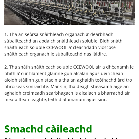
1. Tha an seòrsa snàithleach organach a’ dearbhadh
sùbailteachd an aodaich snàithleach soluble. Bidh snàth
snàithleach soluble CCEWOOL a’ cleachdadh vioscose
snàithleach organach le sùbailteachd nas làidire.
2. Tha snàth snàithleach soluble CCEWOOL air a dhèanamh le
bhith a’ cur filament glainne gun alcalan agus uèirichean
aloidh stàilinn gun staoin a tha an aghaidh teòthachd àrd tro
phròiseas sònraichte. Mar sin, tha deagh sheasamh aige an
aghaidh creimeadh searbhagach is alcalach a bharrachd air
meatailtean leaghte, leithid alùmanum agus sinc.
Smachd càileachd