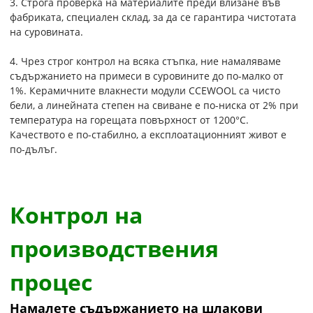
3. Строга проверка на материалите преди влизане във
фабриката, специален склад, за да се гарантира чистотата
на суровината.
4. Чрез строг контрол на всяка стъпка, ние намаляваме
съдържанието на примеси в суровините до по-малко от
1%. Керамичните влакнести модули CCEWOOL са чисто
бели, а линейната степен на свиване е по-ниска от 2% при
температура на горещата повърхност от 1200°C.
Качеството е по-стабилно, а експлоатационният живот е
по-дълъг.
Контрол на
производствения
процес
Намалете съдържанието на шлакови