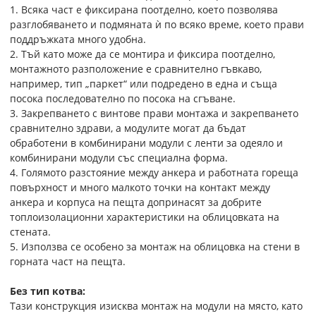
1. Всяка част е фиксирана поотделно, което позволява
разглобяването и подмяната ѝ по всяко време, което прави
поддръжката много удобна.
2. Тъй като може да се монтира и фиксира поотделно,
монтажното разположение е сравнително гъвкаво,
например, тип „паркет“ или подредено в една и съща
посока последователно по посока на сгъване.
3. Закрепването с винтове прави монтажа и закрепването
сравнително здрави, а модулите могат да бъдат
обработени в комбинирани модули с ленти за одеяло и
комбинирани модули със специална форма.
4. Голямото разстояние между анкера и работната гореща
повърхност и много малкото точки на контакт между
анкера и корпуса на пещта допринасят за добрите
топлоизолационни характеристики на облицовката на
стената.
5. Използва се особено за монтаж на облицовка на стени в
горната част на пещта.
Без тип котва:
Тази конструкция изисква монтаж на модули на място, като