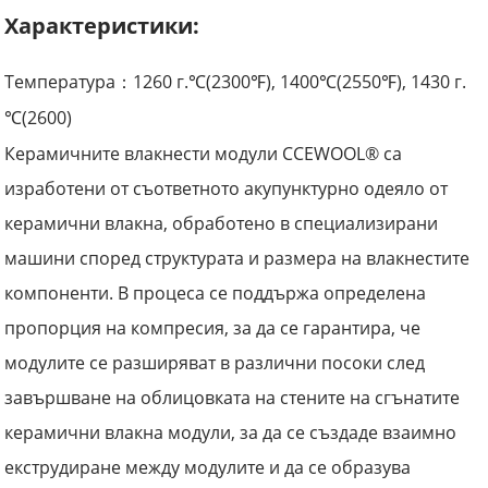
Характеристики:
Температура
1260 г.
(
2300
),
1400
(2550
)
,
1430 г.
：
℃
℉
℃
℉
(2600)
℃
Керамичните влакнести модули CCEWOOL® са
изработени от съответното акупунктурно одеяло от
керамични влакна, обработено в специализирани
машини според структурата и размера на влакнестите
компоненти. В процеса се поддържа определена
пропорция на компресия, за да се гарантира, че
модулите се разширяват в различни посоки след
завършване на облицовката на стените на сгънатите
керамични влакна модули, за да се създаде взаимно
екструдиране между модулите и да се образува