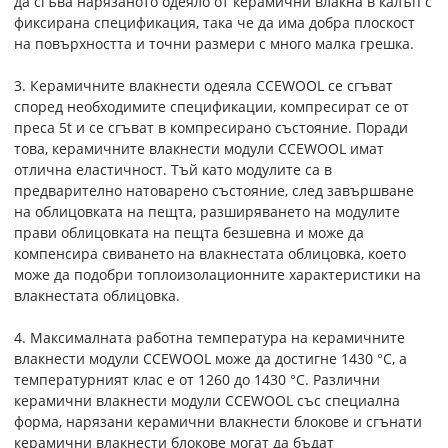
да сгъва нарязаното одеяло от керамични влакна в калъп с
фиксирана спецификация, така че да има добра плоскост
на повърхността и точни размери с много малка грешка.
3. Керамичните влакнести одеяла CCEWOOL се сгъват
според необходимите спецификации, компресират се от
преса 5t и се сгъват в компресирано състояние. Поради
това, керамичните влакнести модули CCEWOOL имат
отлична еластичност. Тъй като модулите са в
предварително натоварено състояние, след завършване
на облицовката на пещта, разширяването на модулите
прави облицовката на пещта безшевна и може да
компенсира свиването на влакнестата облицовка, което
може да подобри топлоизолационните характеристики на
влакнестата облицовка.
4. Максималната работна температура на керамичните
влакнести модули CCEWOOL може да достигне 1430 °C, а
температурният клас е от 1260 до 1430 °C. Различни
керамични влакнести модули CCEWOOL със специална
форма, нарязани керамични влакнести блокове и сгънати
керамични влакнести блокове могат да бъдат