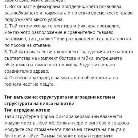
1. Всяка част е фиксирана поотделно, което позволява
разглобяването и подмяната ѝ по всяко време, което прави
поддръжката много удобна.
2. Тъй като може да се монтира и фиксира поотделно,
монтажното разположение е сравнително гъвкаво,
например, тип „паркет“ или разположено в същата посока
по посока на сгъване.
3. Тъй като влакнестият компонент на единичните парчета
съответства на комплект болтове и гайки, вътрешната
облицовка на компонента може да бъде фиксирана
сравнително здраво.
4. Особено подходящ е за монтаж на облицовката на
горната част на пещта.
Тип вмъкване: структурата на вградени котви и
структурата на липса на котви
Тип вградена котва:
Тази структурна форма фиксира керамични влакнести
модули чрез ъглови железни анкери и винтове и свързва
модулите със стоманената плоча на стената на пещта с
болтове и гайки. Тя има следните характеристики: