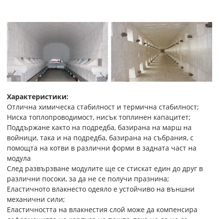
Характеристики:
Отлична химическа стабилност и термична стабилност;
Ниска топлопроводимост, нисък топлинен капацитет;
Поддържане както на подредба, базирана на марш на
войници, така и на подредба, базирана на събрания, с
помощта на котви в различни форми в задната част на
модула
След развързване модулите ще се стискат един до друг в
различни посоки, за да не се получи празнина;
Еластичното влакнесто одеяло е устойчиво на външни
механични сили;
Еластичността на влакнестия слой може да компенсира