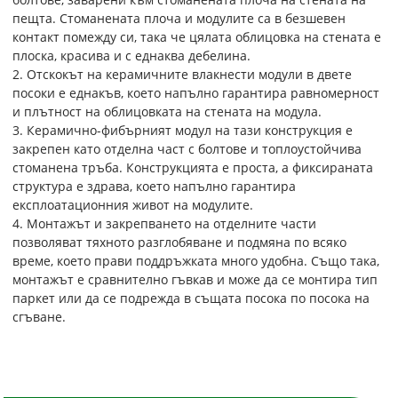
пещта. Стоманената плоча и модулите са в безшевен
контакт помежду си, така че цялата облицовка на стената е
плоска, красива и с еднаква дебелина.
2. Отскокът на керамичните влакнести модули в двете
посоки е еднакъв, което напълно гарантира равномерност
и плътност на облицовката на стената на модула.
3. Керамично-фибърният модул на тази конструкция е
закрепен като отделна част с болтове и топлоустойчива
стоманена тръба. Конструкцията е проста, а фиксираната
структура е здрава, което напълно гарантира
експлоатационния живот на модулите.
4. Монтажът и закрепването на отделните части
позволяват тяхното разглобяване и подмяна по всяко
време, което прави поддръжката много удобна. Също така,
монтажът е сравнително гъвкав и може да се монтира тип
паркет или да се подрежда в същата посока по посока на
сгъване.