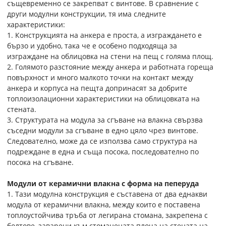
същевременно се закрепват с винтове. В сравнение с
други модулни конструкции, тя има следните
характеристики:
1. Конструкцията на анкера е проста, а изграждането е
бързо и удобно, така че е особено подходяща за
изграждане на облицовка на стени на пещ с голяма площ.
2. Голямото разстояние между анкера и работната гореща
повърхност и много малкото точки на контакт между
анкера и корпуса на пещта допринасят за добрите
топлоизолационни характеристики на облицовката на
стената.
3. Структурата на модула за сгъване на влакна свързва
съседни модули за сгъване в едно цяло чрез винтове.
Следователно, може да се използва само структура на
подреждане в една и съща посока, последователно по
посока на сгъване.
Модули от керамични влакна с форма на пеперуда
1. Тази модулна конструкция е съставена от два еднакви
модула от керамични влакна, между които е поставена
топлоустойчива тръба от легирана стомана, закрепена с
болтове, заварени към стоманената плоча на стената на