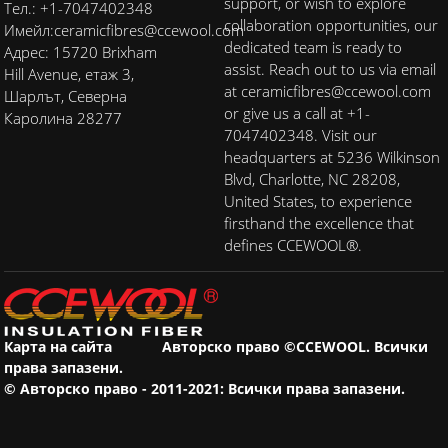
support, or wish to explore
Тел.: +1-7047402348
collaboration opportunities, our
Имейл:
ceramicfibres@ccewool.com
dedicated team is ready to
Адрес: 15720 Brixham
assist. Reach out to us via email
Hill Avenue, етаж 3,
at ceramicfibres@ccewool.com
Шарлът, Северна
or give us a call at +1-
Каролина 28277
7047402348. Visit our
headquarters at 5236 Wilkinson
Blvd, Charlotte, NC 28208,
United States, to experience
firsthand the excellence that
defines CCEWOOL®.
Карта на сайта
Авторско право ©CCEWOOL. Всички
права запазени.
© Авторско право - 2011-2021: Всички права запазени.