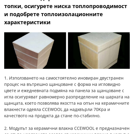
топки, осигурете ниска топлопроводимост
и подобрете топлоизолационните
характеристики
1. Използването на самостоятелно иновиран двустранен
процес на вътрешно щанцоване с форма на игловидно
цвете и ежедневната подмяна на панела за щанцоване с
игла осигуряват равномерно разпределение на шарката на
щанцата, което позволява якостта на опън на керамичните
влакнести одеяла CCEWOOL да надхвърли 70Kpa и
качеството на продукта да стане по-стабилно.
2. Модулът за керамични влакна CCEWOOL е предназначен