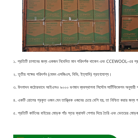
১. প্রতিটি চালানের জন্য একজন নিবেদিত মান পরিদর্শক থাকেন এবং CCEWOOL-এর প্রতিটি চ
২. তৃতীয় পক্ষের পরিদর্শন (যেমন এসজিএস, বিভি, ইত্যাদি) গ্রহণযোগ্য।
৩. উৎপাদন কঠোরভাবে আইএসও ৯০০০ গুণমান ব্যবস্থাপনা সিস্টেম সার্টিফিকেশন অনুযায়ী 
৪. একটি রোলের প্রকৃত ওজন যেন তাত্ত্বিক ওজনের চেয়ে বেশি হয়, তা নিশ্চিত করার জন্য
৫. প্রতিটি কার্টনের বাইরের মোড়ক পাঁচ স্তর ক্রাফট পেপার দিয়ে তৈরি এবং ভেতরের মোড়ক