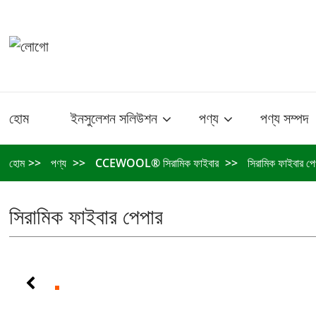
হোম
ইনসুলেশন সলিউশন
পণ্য
পণ্য সম্পদ
হোম
পণ্য
CCEWOOL® সিরামিক ফাইবার
সিরামিক ফাইবার পে
সিরামিক ফাইবার পেপার