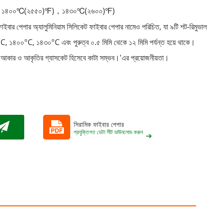
১৪০০
(২৫৫০)
)
১৪৩০
(২৬০০)
)
℃
℉
，
℃
℉
াইবার পেপার অ্যালুমিনিয়াম সিলিকেট ফাইবার পেপার নামেও পরিচিত, যা ৯টি শট-রিমুভাল
০°C, ১৪০০°C, ১৪৩০°C এবং পুরুত্ব ০.৫ মিমি থেকে ১২ মিমি পর্যন্ত হয়ে থাকে।
ন্ন আকার ও আকৃতির গ্যাসকেট হিসেবে কাটা সম্ভব।
'
এর প্রয়োজনীয়তা।
সিরামিক ফাইবার পেপার
প্রযুক্তিগত ডেটা শীট ডাউনলোড করুন