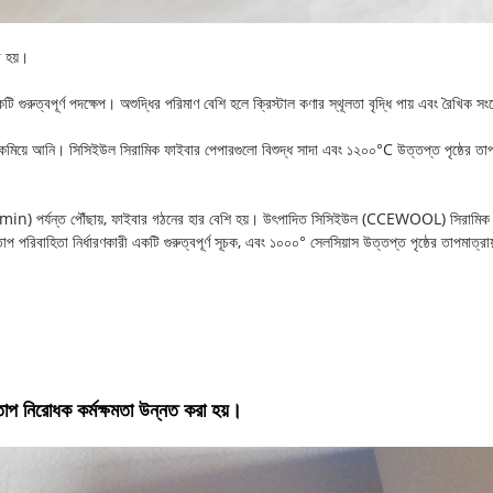
 হয়।
ি গুরুত্বপূর্ণ পদক্ষেপ। অশুদ্ধির পরিমাণ বেশি হলে ক্রিস্টাল কণার স্থূলতা বৃদ্ধি পায় এবং রৈখিক 
এরও কমিয়ে আনি। সিসিইউল সিরামিক ফাইবার পেপারগুলো বিশুদ্ধ সাদা এবং ১২০০°C উত্তপ্ত পৃষ্ঠে
ণন (r/min) পর্যন্ত পৌঁছায়, ফাইবার গঠনের হার বেশি হয়। উৎপাদিত সিসিইউল (CCEWOOL) সিরামিক 
 পরিবাহিতা নির্ধারণকারী একটি গুরুত্বপূর্ণ সূচক, এবং ১০০০° সেলসিয়াস উত্তপ্ত পৃষ্ঠের তাপমাত্
ং তাপ নিরোধক কর্মক্ষমতা উন্নত করা হয়।