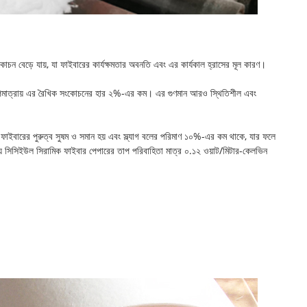
সংকোচন বেড়ে যায়, যা ফাইবারের কার্যক্ষমতার অবনতি এবং এর কার্যকাল হ্রাসের মূল কারণ।
র তাপমাত্রায় এর রৈখিক সংকোচনের হার ২%-এর কম। এর গুণমান আরও স্থিতিশীল এবং
ফাইবারের পুরুত্ব সুষম ও সমান হয় এবং স্ল্যাগ বলের পরিমাণ ১০%-এর কম থাকে, যার ফলে
রায় সিসিইউল সিরামিক ফাইবার পেপারের তাপ পরিবাহিতা মাত্র ০.১২ ওয়াট/মিটার-কেলভিন